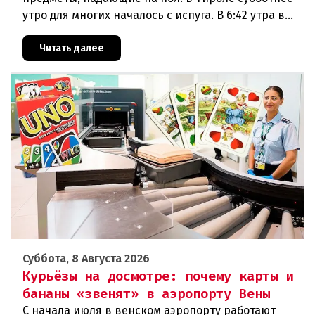
утро для многих началось с испуга. В 6:42 утра в
районе Халля произошло землетрясение.Данные
сейсмологовПо данны
Читать далее
Суббота, 8 Августа 2026
Курьёзы на досмотре: почему карты и
бананы «звенят» в аэропорту Вены
С начала июля в венском аэропорту работают