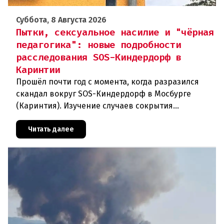
Суббота, 8 Августа 2026
Пытки, сексуальное насилие и "чёрная
педагогика": новые подробности
расследования SOS-Киндердорф в
Каринтии
Прошёл почти год с момента, когда разразился
скандал вокруг SOS-Киндердорф в Мосбурге
(Каринтия). Изучение случаев сокрытия
преступлений против детей вылилось в
масштабное расследование, которое продо
Читать далее