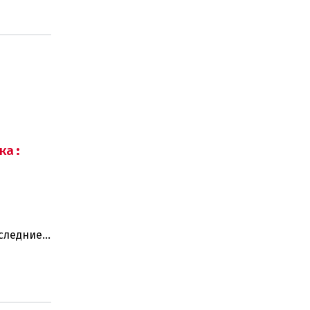
ка:
оследние
ают: