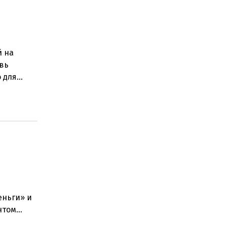
й на
овь
о для
ением
еньги» и
нтом
стра наук