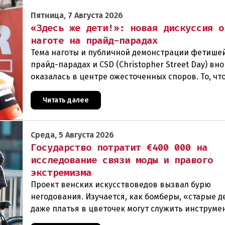
Пятница, 7 Августа 2026
«Здесь же дети!»: новая дискуссия о
наготе на прайд-парадах
Тема наготы и публичной демонстрации фетише
прайд-парадах и CSD (Christopher Street Day) вн
оказалась в центре ожесточенных споров. То, чт
многих представителей ЛГБТК+ является выраж
Читать далее
Среда, 5 Августа 2026
Государство потратит €400 000 на
исследование связи моды и правого
экстремизма
Проект венских искусствоведов вызвал бурю
негодования. Изучается, как бомберы, «старые д
даже платья в цветочек могут служить инструме
пропаганды. Оппоненты требуют ответа от мини