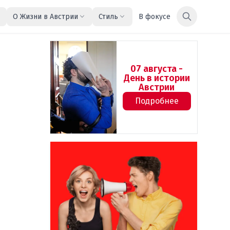
О Жизни в Австрии
Стиль
В фокусе
07 августа -
День в истории
Австрии
Подробнее