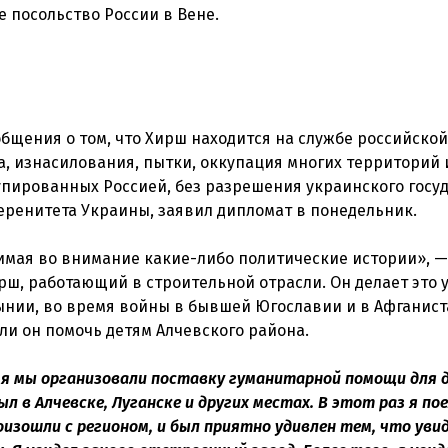
щения о том, что Хирш находится на службе российской
а, изнасилования, пытки, оккупация многих территорий и
пированных Россией, без разрешения украинского госу
ренитета Украины, заявил дипломат в понедельник.
нимая во внимание какие-либо политические истории», —
ш, работающий в строительной отрасли. Он делает это у
ынии, во время войны в бывшей Югославии и в Афганист
емя мы организовали поставку гуманитарной помощи для 
 в Алчевске, Луганске и других местах. В этот раз я пое
зошли с регионом, и был приятно удивлен тем, что увид