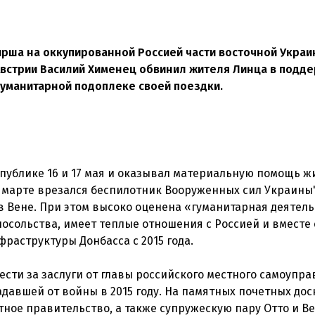
рша на оккупированной Россией части восточной Укра
 Австрии Василий Хименец обвинил жителя Линца в подд
гуманитарной подоплеке своей поездки.
спублике 16 и 17 мая и оказывал материальную помощь 
 марте врезался беспилотник Вооруженных сил Украины"
в Вене. При этом высоко оценена «гуманитарная деятел
осольства, имеет теплые отношения с Россией и вместе
раструктуры Донбасса с 2015 года.
чести за заслуги от главы российского местного самоупра
давшей от войны в 2015 году. На памятных почетных дос
ное правительство, а также супружескую пару Отто и Ве