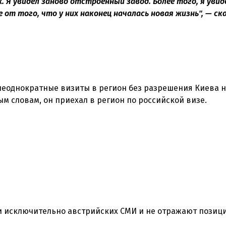
 Я увидел заново отстроенный завод. Более того, я увид
 от того, что у них наконец началась новая жизнь", — ск
о неоднократные визиты в регион без разрешения Киева
 исключительно австрийских СМИ и не отражают позиц