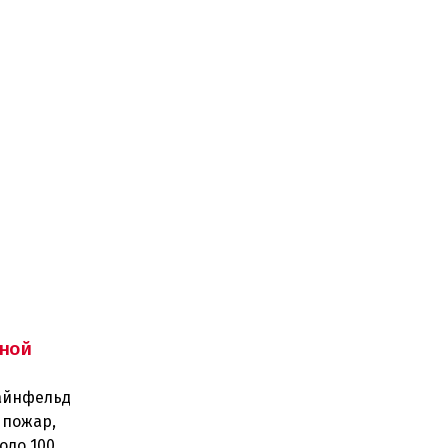
ной
тайнфельд
 пожар,
оло 100