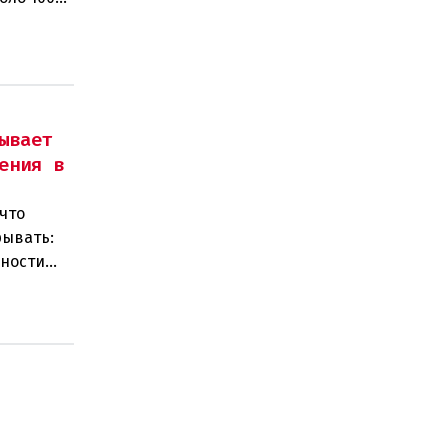
ывает
ения в
что
рывать:
нности
 замен