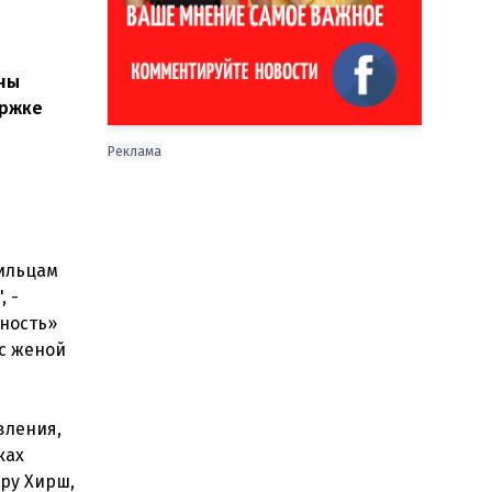
ины
ержке
Реклама
жильцам
, -
ьность»
 с женой
вления,
ках
ру Хирш,