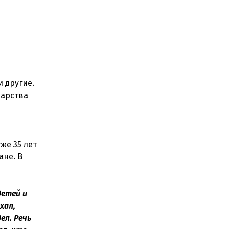
 другие.
дарства
же 35 лет
ане. В
детей и
хал,
ел. Речь