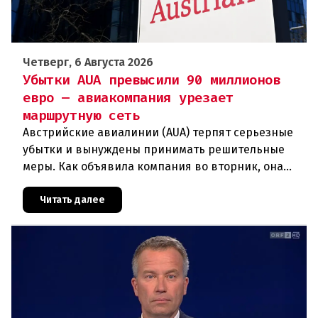
Четверг, 6 Августа 2026
Убытки AUA превысили 90 миллионов
евро — авиакомпания урезает
маршрутную сеть
Австрийские авиалинии (AUA) терпят серьезные
убытки и вынуждены принимать решительные
меры. Как объявила компания во вторник, она
отменяет рейсы по маршруту Вена —
Грац.Причиной столь жесткой экономии
Читать далее