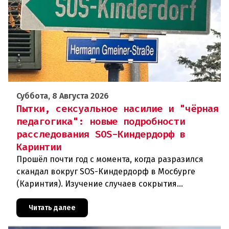
Суббота, 8 Августа 2026
Пытки, сексуальное насилие и "чёрная
педагогика": новые подробности
расследования SOS-Киндердорф в
Каринтии
Прошёл почти год с момента, когда разразился
скандал вокруг SOS-Киндердорф в Мосбурге
(Каринтия). Изучение случаев сокрытия
преступлений против детей вылилось в
масштабное расследование, которое продо
Читать далее