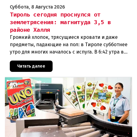
Суббота, 8 Августа 2026
Тироль сегодня проснулся от
землетрясения: магнитуда 3,5 в
районе Халля
Громкий хлопок, трясущиеся кровати и даже
предметы, падающие на пол: в Тироле субботнее
утро для многих началось с испуга. В 6:42 утра в
районе Халля произошло землетрясение.Данные
сейсмологовПо данны
Читать далее