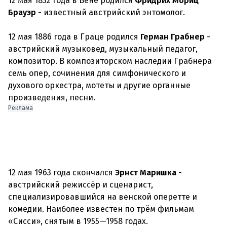
12 мая 1832 года в Вене родился
Фридрих Мориц
Брауэр
- известный австрийский энтомолог.
12 мая 1886 года в Граце родился
Герман Грабнер
-
австрийский музыковед, музыкальный педагог,
композитор. В композиторском наследии Грабнера
семь опер, сочинения для симфонического и
духового оркестра, мотеты и другие органные
произведения, песни.
Реклама
12 мая 1963 года скончался
Эрнст Маришка
-
австрийский режиссёр и сценарист,
специализировавшийся на венской оперетте и
комедии. Наиболее известен по трём фильмам
«Сисси», снятым в 1955—1958 годах.