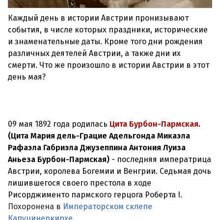
Каждый день в истории Австрии пронизывают
события, в числе которых праздники, исторические
и знаменательные даты. Кроме того дни рождения
различных деятелей Австрии, а также дни их
смерти. Что же произошло в истории Австрии в этот
день мая?
09 мая 1892 года родилась
Цита Бурбон-Пармская
.
(Цита Мария дель-Грацие Адельгонда Микаэла
Рафаэла Габриэла Джузеппина Антония Луиза
Аньеза Бурбон-Пармская)
- последняя императрица
Австрии, королева Богемии и Венгрии. Седьмая дочь
лишившегося своего престола в ходе
Рисорджименто пармского герцога Роберта I.
Похоронена в
Императорском склепе
Капуцинеркирхе
.