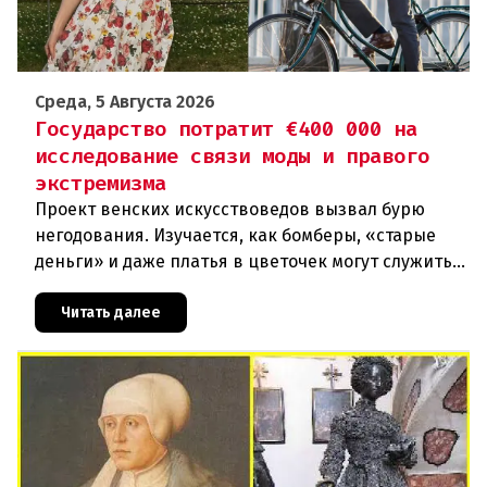
Среда, 5 Августа 2026
Государство потратит €400 000 на
исследование связи моды и правого
экстремизма
Проект венских искусствоведов вызвал бурю
негодования. Изучается, как бомберы, «старые
деньги» и даже платья в цветочек могут служить
инструментом пропаганды. Оппоненты требуют
ответа от министра наук
Читать далее