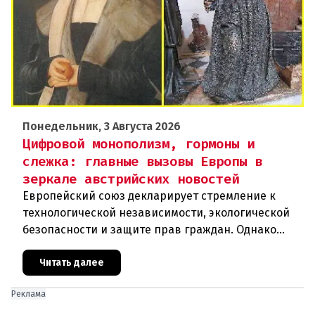
Понедельник, 3 Августа 2026
Цифровой монополизм, гормоны и
слежка: главные вызовы Европы в
зеркале австрийских новостей
Европейский союз декларирует стремление к
технологической независимости, экологической
безопасности и защите прав граждан. Однако
последние события в Австрии и решение
Брюсселя показывают: реальная п
Читать далее
Реклама