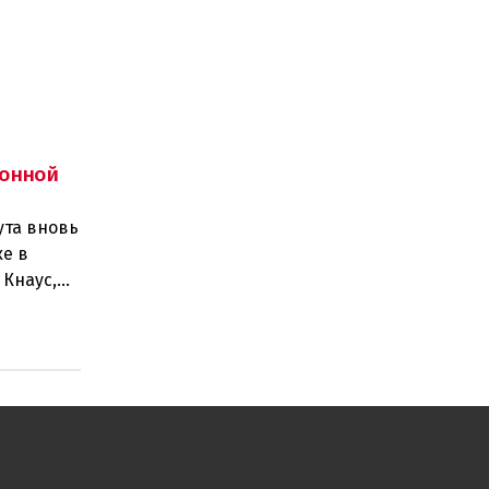
онной
ута вновь
е в
 Кнаус,
6