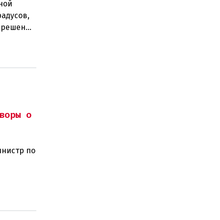
ной
радусов,
а решение
 н
воры о
инистр по
ного