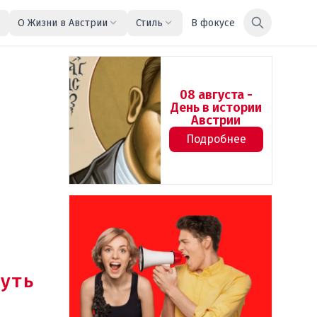
О Жизни в Австрии
Стиль
В фокусе
08 августа -
День в истории
Австрии
Подробнее
уть