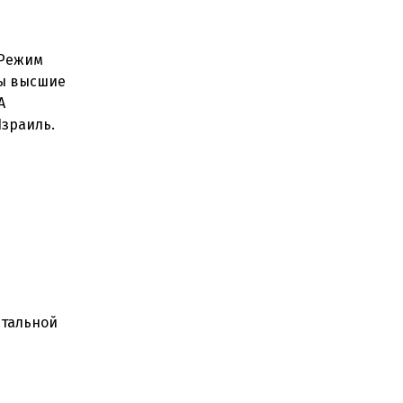
 Режим
ты высшие
А
Израиль.
стальной