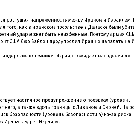
ся растущая напряженность между Ираном и Израилем.
ле того, как в иранском посольстве в Дамаске были уби
тветный удар может быть неизбежным. Поэтому армия СШ
дент США Джо Байден предупредил Иран не нападать на 
 инсайдерские источники, Израиль ожидает нападения «в
йствует частичное предупреждение о поездках (уровень
уг него, а также вдоль границы с Ливаном и Сирией. На о
ск безопасности (уровень безопасности 4) из-за риска
з Ирана в адрес Израиля.