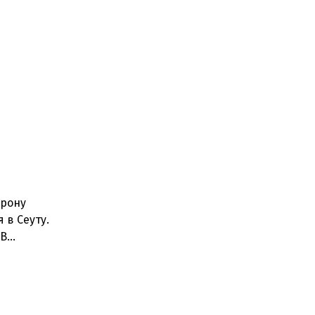
орону
 в Сеуту.
.В