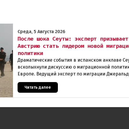
Среда, 5 Августа 2026
После шока Сеуты: эксперт призывает
Австрию стать лидером новой миграци
политики
Драматические события в испанском анклаве Се
всколыхнули дискуссию о миграционной политик
Европе. Ведущий эксперт по миграции Джеральд
один из архитекторов соглашения ЕС-Турция 201
Читать далее