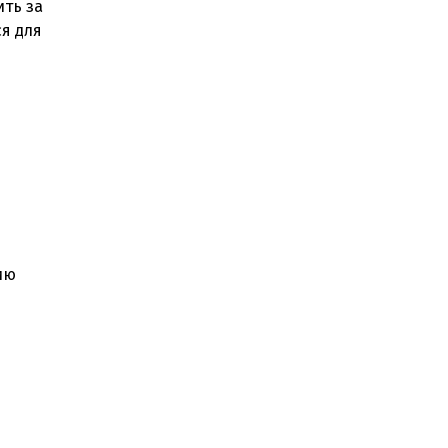
ить за
ся для
ию