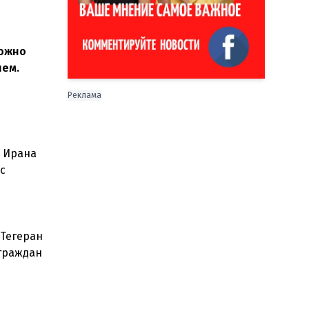
можно
нем.
Реклама
и Ирана
с
 Тегеран
 граждан