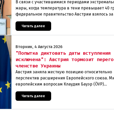
В связи с участившимися периодами экстремаль
жары, когда температура в тени превышает 40 г
федеральное правительство Австрии взялось з
проблемы перегрева жилых помещений. В среду
Читать далее
Вторник, 4 Августа 2026
"Попытка диктовать даты вступления
исключена": Австрия тормозит перего
членстве Украины
Австрия заняла жесткую позицию относительно
перспектив расширения Европейского союза. М
европейским вопросам Клаудия Бауэр (ÖVP)
категорически исключила возможность ускорен
присоединения
Читать далее