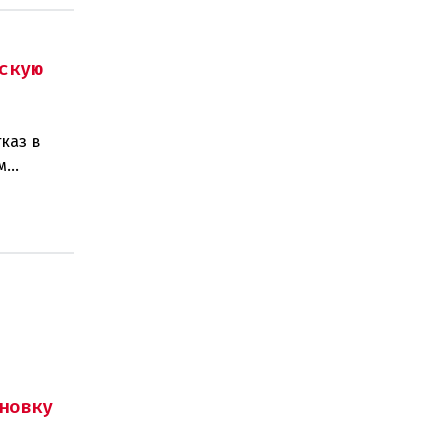
скую
каз в
м
изаций,
новку