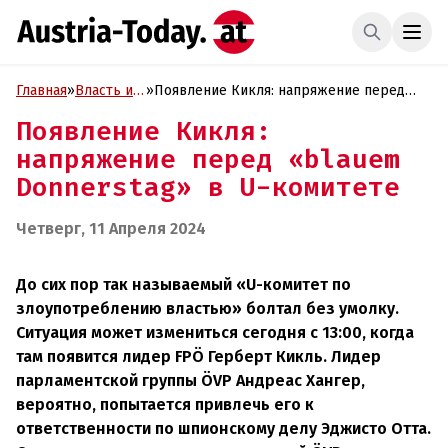
Главная
»
Власть и
»
Появление Кикля: напряжение перед
Политика
«blauem Donnerstag» в U-комитете
Появление Кикля:
напряжение перед «blauem
Donnerstag» в U-комитете
Четверг, 11 Апреля 2024
До сих пор так называемый «U-комитет по
злоупотреблению властью» болтал без умолку.
Ситуация может измениться сегодня с 13:00, когда
там появится лидер FPÖ Герберт Кикль. Лидер
парламентской группы ÖVP Андреас Хангер,
вероятно, попытается привлечь его к
ответственности по шпионскому делу Эджисто Отта.