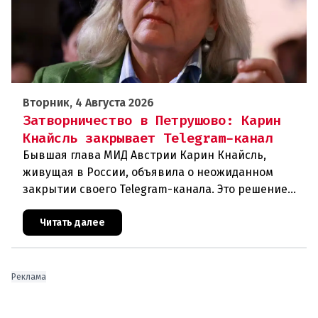
Вторник, 4 Августа 2026
Затворничество в Петрушово: Карин
Кнайсль закрывает Telegram-канал
Бывшая глава МИД Австрии Карин Кнайсль,
живущая в России, объявила о неожиданном
закрытии своего Telegram-канала. Это решение
стало очередным эпизодом в череде
противоречивых заявлений и нарастающего
Читать далее
Реклама