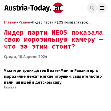
Главная
»
Разное
»
Лидер парти NEOS показала свою
морозильную камеру – что за этим стоит?
Лидер парти NEOS показала
свою морозильную камеру –
что за этим стоит?
Среда, 10 Апреля 2024
У матери троих детей Беате-Мейнл Райзингер в
морозилке лежат мягкие игрушки: свидетельство
наличия вшей в детском саду.
Реклама