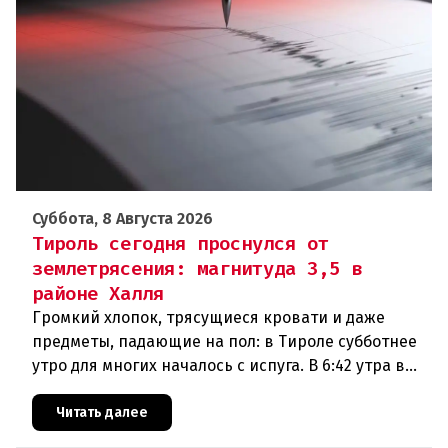
Суббота, 8 Августа 2026
Тироль сегодня проснулся от
землетрясения: магнитуда 3,5 в
районе Халля
Громкий хлопок, трясущиеся кровати и даже
предметы, падающие на пол: в Тироле субботнее
утро для многих началось с испуга. В 6:42 утра в
районе Халля произошло землетрясение.Данные
сейсмологовПо данны
Читать далее