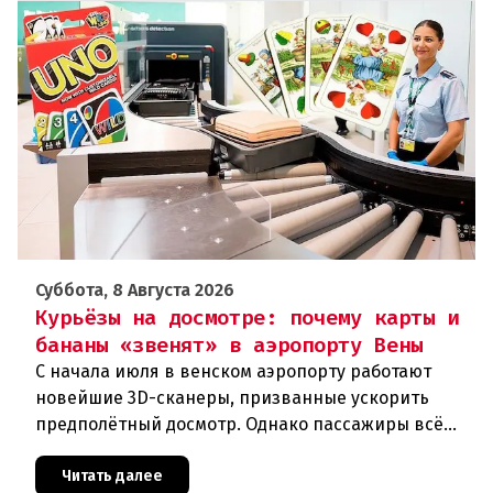
Суббота, 8 Августа 2026
Курьёзы на досмотре: почему карты и
бананы «звенят» в аэропорту Вены
С начала июля в венском аэропорту работают
новейшие 3D-сканеры, призванные ускорить
предполётный досмотр. Однако пассажиры всё
чаще сталкиваются с курьёзами: их багаж
отправляют на дополнительную пров
Читать далее