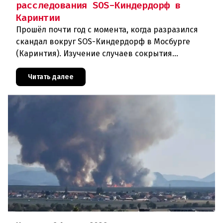
расследования SOS-Киндердорф в
Каринтии
Прошёл почти год с момента, когда разразился
скандал вокруг SOS-Киндердорф в Мосбурге
(Каринтия). Изучение случаев сокрытия
преступлений против детей вылилось в
масштабное расследование, которое продо
Читать далее