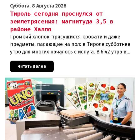
Суббота, 8 Августа 2026
Тироль сегодня проснулся от
землетрясения: магнитуда 3,5 в
районе Халля
Громкий хлопок, трясущиеся кровати и даже
предметы, падающие на пол: в Тироле субботнее
утро для многих началось с испуга. В 6:42 утра в
районе Халля произошло землетрясение.Данные
сейсмологовПо данны
Читать далее