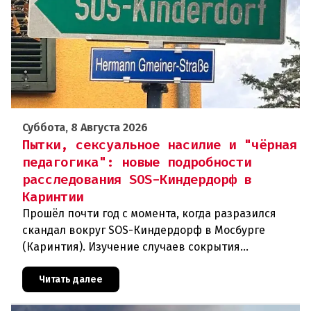
Суббота, 8 Августа 2026
Пытки, сексуальное насилие и "чёрная
педагогика": новые подробности
расследования SOS-Киндердорф в
Каринтии
Прошёл почти год с момента, когда разразился
скандал вокруг SOS-Киндердорф в Мосбурге
(Каринтия). Изучение случаев сокрытия
преступлений против детей вылилось в
масштабное расследование, которое продо
Читать далее