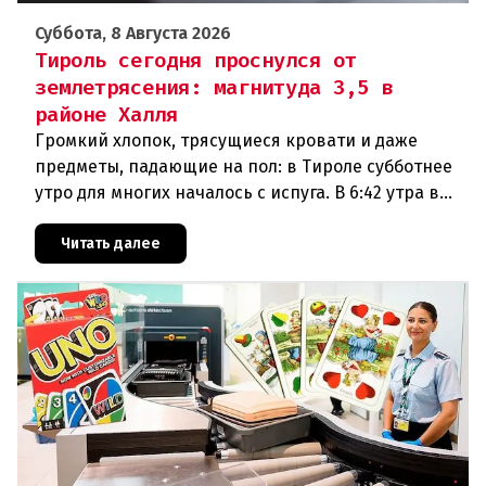
Суббота, 8 Августа 2026
Тироль сегодня проснулся от
землетрясения: магнитуда 3,5 в
районе Халля
Громкий хлопок, трясущиеся кровати и даже
предметы, падающие на пол: в Тироле субботнее
утро для многих началось с испуга. В 6:42 утра в
районе Халля произошло землетрясение.Данные
сейсмологовПо данны
Читать далее