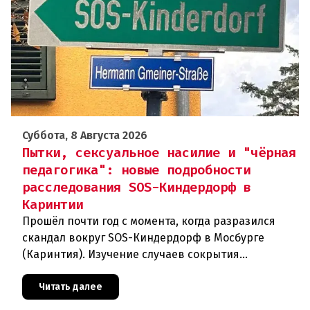
Суббота, 8 Августа 2026
Пытки, сексуальное насилие и "чёрная
педагогика": новые подробности
расследования SOS-Киндердорф в
Каринтии
Прошёл почти год с момента, когда разразился
скандал вокруг SOS-Киндердорф в Мосбурге
(Каринтия). Изучение случаев сокрытия
преступлений против детей вылилось в
масштабное расследование, которое продо
Читать далее