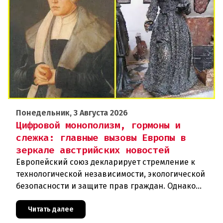
Понедельник, 3 Августа 2026
Цифровой монополизм, гормоны и
слежка: главные вызовы Европы в
зеркале австрийских новостей
Европейский союз декларирует стремление к
технологической независимости, экологической
безопасности и защите прав граждан. Однако
последние события в Австрии и решение
Брюсселя показывают: реальная п
Читать далее