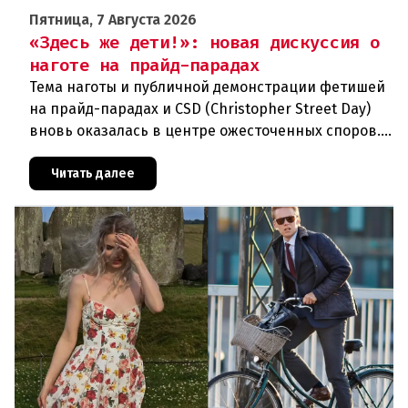
Пятница, 7 Августа 2026
«Здесь же дети!»: новая дискуссия о
наготе на прайд-парадах
Тема наготы и публичной демонстрации фетишей
на прайд-парадах и CSD (Christopher Street Day)
вновь оказалась в центре ожесточенных споров.
То, что для многих представителей ЛГБТК+
является выражением
Читать далее