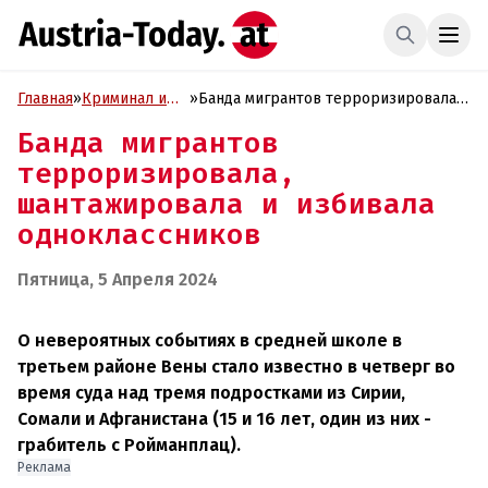
Главная
»
Криминал и
»
Банда мигрантов терроризировала,
Проиcшествия
шантажировала и избивала
Банда мигрантов
одноклассников
терроризировала,
шантажировала и избивала
одноклассников
Пятница, 5 Апреля 2024
О невероятных событиях в средней школе в
третьем районе Вены стало известно в четверг во
время суда над тремя подростками из Сирии,
Сомали и Афганистана (15 и 16 лет, один из них -
грабитель с Ройманплац).
Реклама