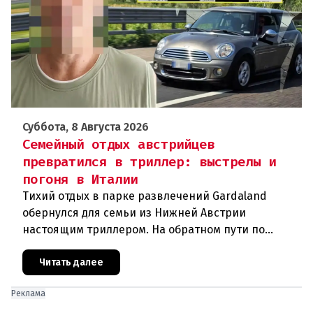
Суббота, 8 Августа 2026
Семейный отдых австрийцев
превратился в триллер: выстрелы и
погоня в Италии
Тихий отдых в парке развлечений Gardaland
обернулся для семьи из Нижней Австрии
настоящим триллером. На обратном пути по
автостраде между Вероной и Венецией их машина
подверглась обстрелу, за которым
Читать далее
Реклама