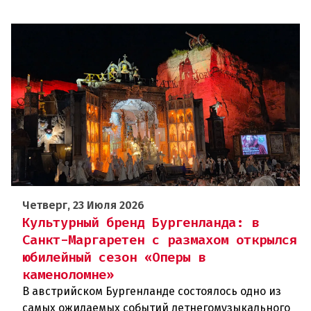
Четверг, 23 Июля 2026
Культурный бренд Бургенланда: в
Санкт-Маргаретен с размахом открылся
юбилейный сезон «Оперы в
каменоломне»
В австрийском Бургенланде состоялось одно из
самых ожидаемых событий летнегомузыкального