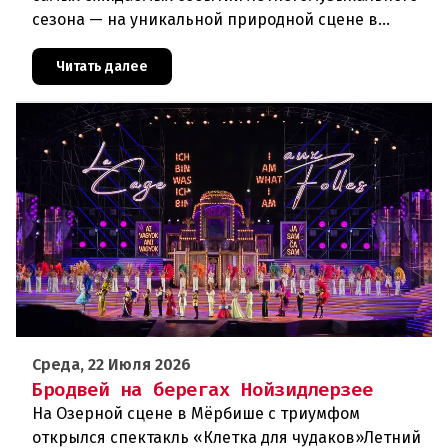
сезона — на уникальной природной сцене в
римской каменоломне Санкт-Маргаретен (St.
Margarethen) прошла грандиоз
Читать далее
Среда, 22 Июля 2026
Бродвей на берегах Нойзидлерзее
На Озерной сцене в Мёрбише с триумфом
открылся спектакль «Клетка для чудаков»Летний