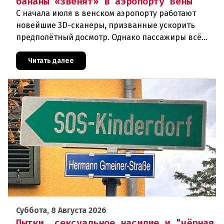
бананы «звенят» в аэропорту Вены
С начала июля в венском аэропорту работают
новейшие 3D-сканеры, призванные ускорить
предполётный досмотр. Однако пассажиры всё
чаще сталкиваются с курьёзами: их багаж
отправляют на дополнительную пров
Читать далее
Суббота, 8 Августа 2026
Пытки, сексуальное насилие и "чёрная