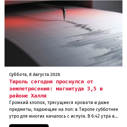
Суббота, 8 Августа 2026
Тироль сегодня проснулся от
землетрясения: магнитуда 3,5 в
районе Халля
Громкий хлопок, трясущиеся кровати и даже
предметы, падающие на пол: в Тироле субботнее
утро для многих началось с испуга. В 6:42 утра в
районе Халля произошло землетрясение.Данные