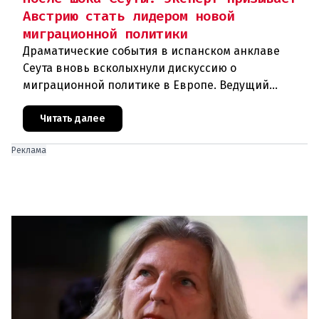
Австрию стать лидером новой
миграционной политики
Драматические события в испанском анклаве
Сеута вновь всколыхнули дискуссию о
миграционной политике в Европе. Ведущий
эксперт по миграции Джеральд Кнаус, один из
архитекторов соглашения ЕС-Турция 2016
Читать далее
Реклама