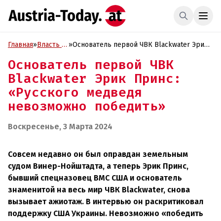
Главная
»
Власть и
»
Основатель первой ЧВК Blackwater Эрик
Политика
Принс: «Русского медведя невозможно
Основатель первой ЧВК
победить»
Blackwater Эрик Принс:
«Русского медведя
невозможно победить»
Воскресенье, 3 Марта 2024
Совсем недавно он был оправдан земельным
судом Винер-Нойштадта, а теперь Эрик Принс,
бывший спецназовец ВМС США и основатель
знаменитой на весь мир ЧВК Blackwater, снова
вызывает ажиотаж. В интервью он раскритиковал
поддержку США Украины. Невозможно «победить