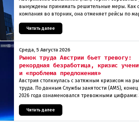
вынуждены принимать решительные меры. Как 
компания во вторник, она отменяет рейсы по м
Вена — Грац.Причиной столь жесткой экономии
Читать далее
Среда, 5 Августа 2026
Рынок труда Австрии бьет тревогу:
рекордная безработица, кризис учени
и «проблема предложения»
Австрия столкнулась с затяжным кризисом на р
труда. По данным Службы занятости (AMS), конец
2026 года ознаменовался тревожными цифрами: 
человек официально зарегистрированы как без
Читать далее