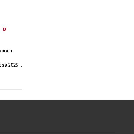
 в
волить
 за 2025