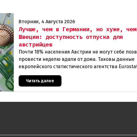
Вторник, 4 Августа 2026
Лучше, чем в Германии, но хуже, чем
Швеции: доступность отпуска для
австрийцев
Почти 18% населения Австрии не могут себе поз
провести неделю вдали от дома. Таковы данные
европейского статистического агентства Eurostat
год. И хотя ситуация в стране выглядит лучше ср
Читать далее