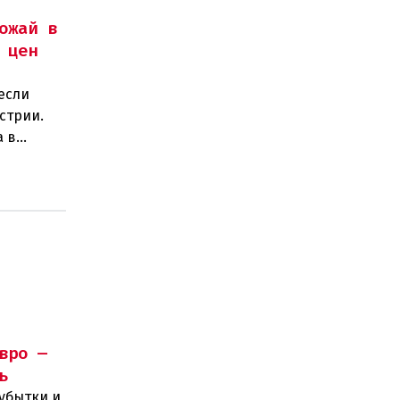
ожай в
 цен
если
стрии.
а в
тов.
вро —
ь
убытки и