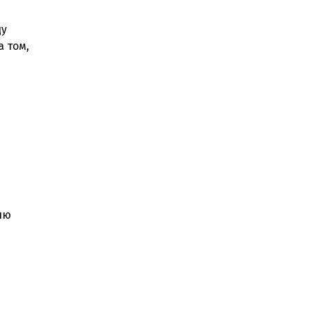
ду
 том,
ию