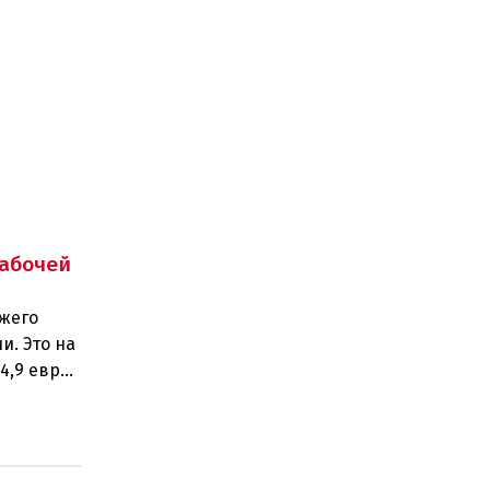
абочей
ежего
и. Это на
4,9 евро).