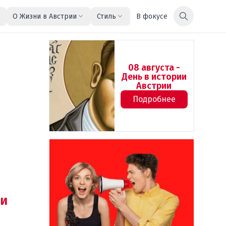
О Жизни в Австрии
Стиль
В фокусе
08 августа -
День в истории
Австрии
Подробнее
и