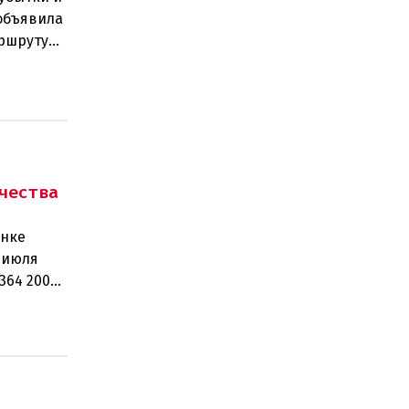
объявила
аршруту
чества
ынке
 июля
364 200
рабо