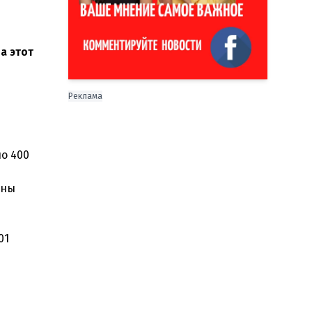
а этот
Реклама
о 400
ены
01