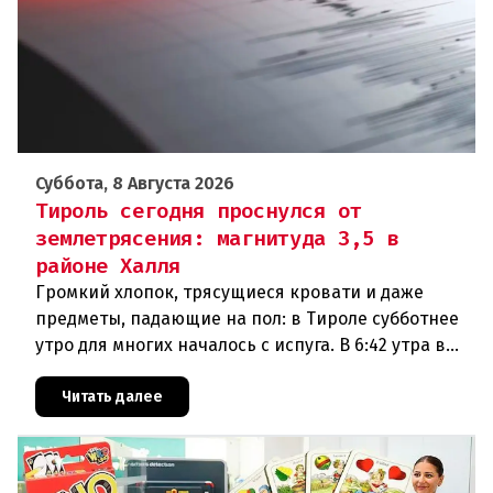
Суббота, 8 Августа 2026
Тироль сегодня проснулся от
землетрясения: магнитуда 3,5 в
районе Халля
Громкий хлопок, трясущиеся кровати и даже
предметы, падающие на пол: в Тироле субботнее
утро для многих началось с испуга. В 6:42 утра в
районе Халля произошло землетрясение.Данные
сейсмологовПо данны
Читать далее