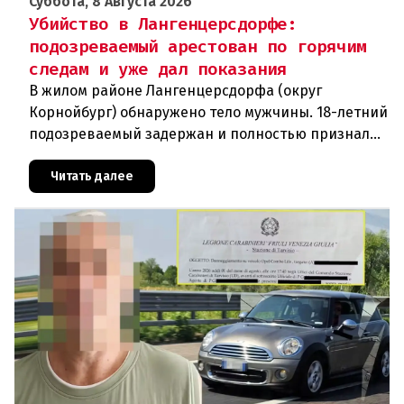
Суббота, 8 Августа 2026
Убийство в Лангенцерсдорфе:
подозреваемый арестован по горячим
следам и уже дал показания
В жилом районе Лангенцерсдорфа (округ
Корнойбург) обнаружено тело мужчины. 18-летний
подозреваемый задержан и полностью признал
свою вину. По данным следствия, преступление
могло быть совершено на поч
Читать далее