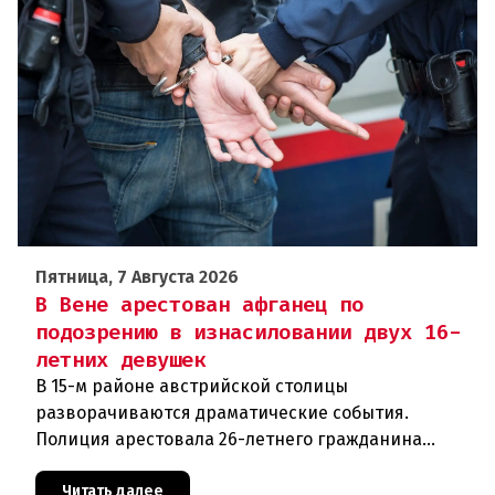
Пятница, 7 Августа 2026
В Вене арестован афганец по
подозрению в изнасиловании двух 16-
летних девушек
В 15-м районе австрийской столицы
разворачиваются драматические события.
Полиция арестовала 26-летнего гражданина
Афганистана по подозрению в изнасиловании
двух 16-летних девушек.Вызов полиции и задер
Читать далее