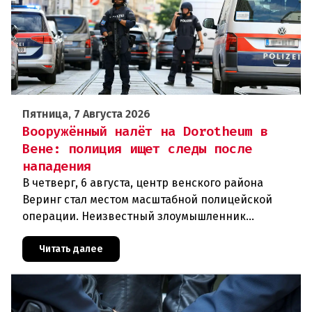
Пятница, 7 Августа 2026
Вооружённый налёт на Dorotheum в
Вене: полиция ищет следы после
нападения
В четверг, 6 августа, центр венского района
Веринг стал местом масштабной полицейской
операции. Неизвестный злоумышленник
совершил вооружённое нападение на филиал
знаменитого аукционного дома Dorotheu
Читать далее