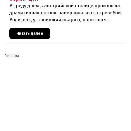
В среду днем в австрийской столице произошла
драматичная погоня, завершившаяся стрельбой.
Водитель, устроивший аварию, попытался
скрыться от полиции, спровоцировав несколько
новых столкновений.Что слу
Читать далее
Реклама