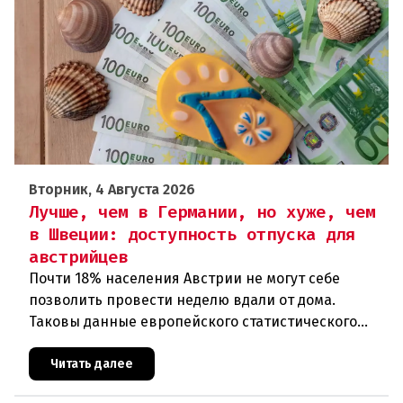
Вторник, 4 Августа 2026
Лучше, чем в Германии, но хуже, чем
в Швеции: доступность отпуска для
австрийцев
Почти 18% населения Австрии не могут себе
позволить провести неделю вдали от дома.
Таковы данные европейского статистического
агентства Eurostat за 2025 год. И хотя ситуация в
стране выглядит лучше ср
Читать далее