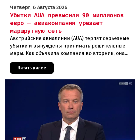
Четверг, 6 Августа 2026
Убытки AUA превысили 90 миллионов
евро — авиакомпания урезает
маршрутную сеть
Австрийские авиалинии (AUA) терпят серьезные
убытки и вынуждены принимать решительные
меры. Как объявила компания во вторник, она
отменяет рейсы по маршруту Вена —
Грац.Причиной столь жесткой экономии
Читать далее