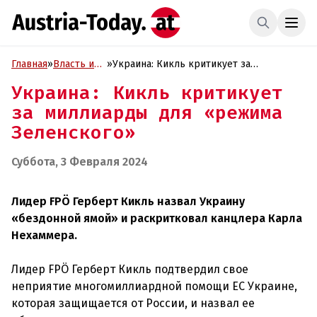
Главная
»
Власть и
»
Украина: Кикль критикует за
Политика
миллиарды для «режима Зеленского»
Украина: Кикль критикует
за миллиарды для «режима
Зеленского»
Суббота, 3 Февраля 2024
Лидер FPÖ Герберт Кикль назвал Украину
«бездонной ямой» и раскритковал канцлера Карла
Нехаммера.
Лидер FPÖ Герберт Кикль подтвердил свое
неприятие многомиллиардной помощи ЕС Украине,
которая защищается от России, и назвал ее