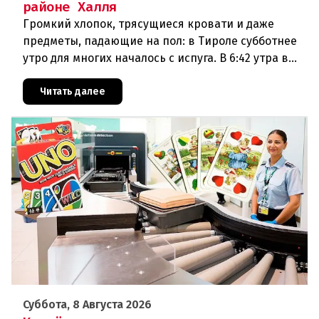
районе Халля
Громкий хлопок, трясущиеся кровати и даже
предметы, падающие на пол: в Тироле субботнее
утро для многих началось с испуга. В 6:42 утра в
районе Халля произошло землетрясение.Данные
сейсмологовПо данны
Читать далее
Суббота, 8 Августа 2026