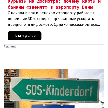
Курьёзы на досмотре: почему карты и
бананы «звенят» в аэропорту Вены
С начала июля в венском аэропорту работают
новейшие 3D-сканеры, призванные ускорить
предполётный досмотр. Однако пассажиры всё
чаще сталкиваются с курьёзами: их багаж
отправляют на дополнительную пров
Читать далее
Реклама