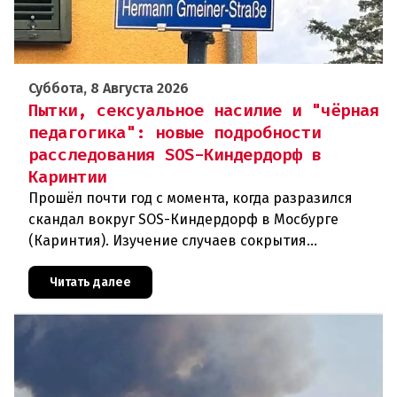
Суббота, 8 Августа 2026
Пытки, сексуальное насилие и "чёрная
педагогика": новые подробности
расследования SOS-Киндердорф в
Каринтии
Прошёл почти год с момента, когда разразился
скандал вокруг SOS-Киндердорф в Мосбурге
(Каринтия). Изучение случаев сокрытия
преступлений против детей вылилось в
масштабное расследование, которое продо
Читать далее