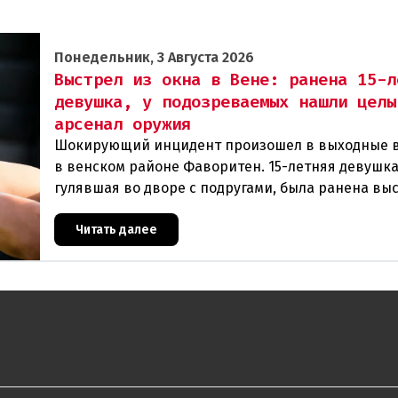
Понедельник, 3 Августа 2026
Выстрел из окна в Вене: ранена 15-л
девушка, у подозреваемых нашли целы
арсенал оружия
Шокирующий инцидент произошел в выходные 
в венском районе Фаворитен. 15-летняя девушка
гулявшая во дворе с подругами, была ранена вы
из пневматического оружия. Полиция задержала 
Читать далее