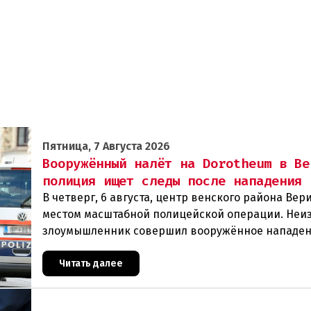
Пятница, 7 Августа 2026
Вооружённый налёт на Dorotheum в Ве
полиция ищет следы после нападения
В четверг, 6 августа, центр венского района Вери
местом масштабной полицейской операции. Неи
злоумышленник совершил вооружённое нападен
филиал знаменитого аукционного дома Dorotheu
Читать далее