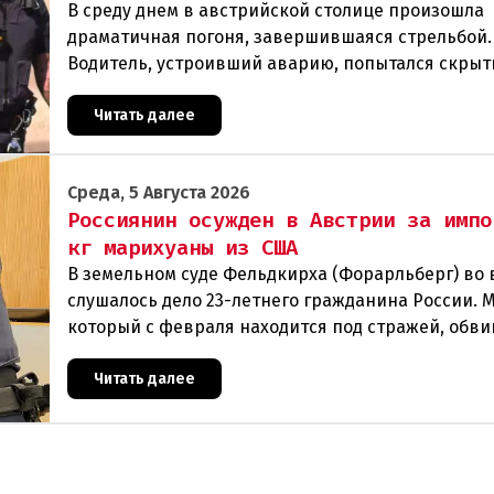
В среду днем в австрийской столице произошла
драматичная погоня, завершившаяся стрельбой.
Водитель, устроивший аварию, попытался скрыт
полиции, спровоцировав несколько новых
столкновений.Что слу
Читать далее
Среда, 5 Августа 2026
Россиянин осужден в Австрии за импо
кг марихуаны из США
В земельном суде Фельдкирха (Форарльберг) во
слушалось дело 23-летнего гражданина России. 
который с февраля находится под стражей, обви
том, что на протяжении полугода организо
Читать далее