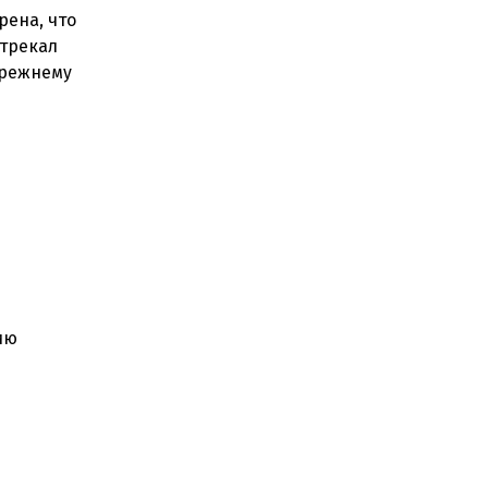
ена, что
стрекал
прежнему
ию