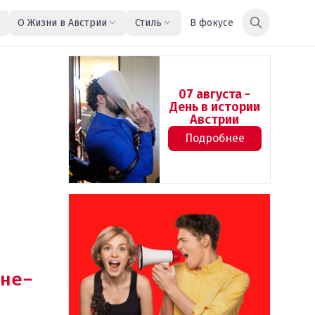
О Жизни в Австрии
Стиль
В фокусе
07 августа -
День в истории
Австрии
Подробнее
не-