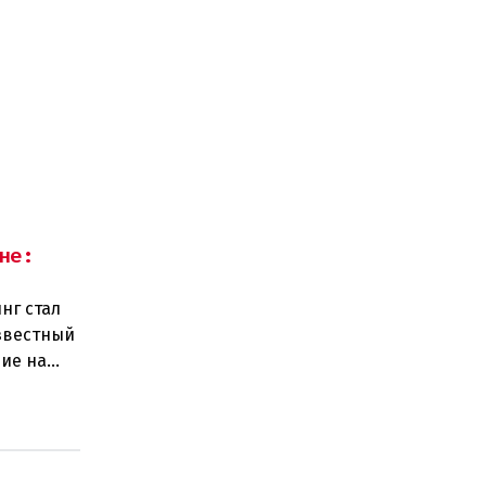
не:
нг стал
звестный
ие на