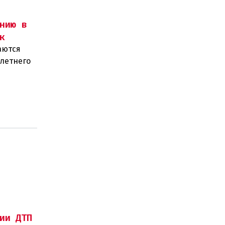
нию в
к
аются
-летнего
олиции и
ии ДТП