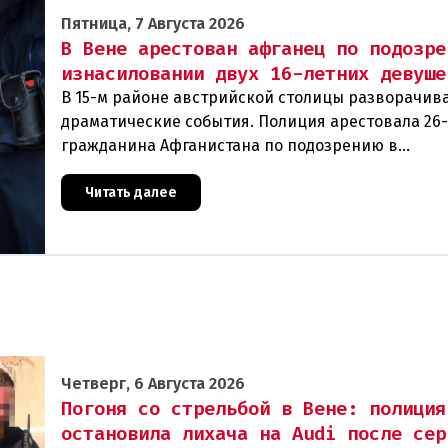
Пятница, 7 Августа 2026
В Вене арестован афганец по подозре
изнасиловании двух 16-летних девуше
В 15-м районе австрийской столицы разворачив
драматические события. Полиция арестовала 26
гражданина Афганистана по подозрению в
изнасиловании двух 16-летних девушек.Вызов п
задер
Читать далее
Четверг, 6 Августа 2026
Погоня со стрельбой в Вене: полиция
остановила лихача на Audi после сер