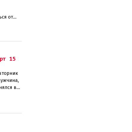
ься от
рт 15
 вторник
Мужчина,
нялся в