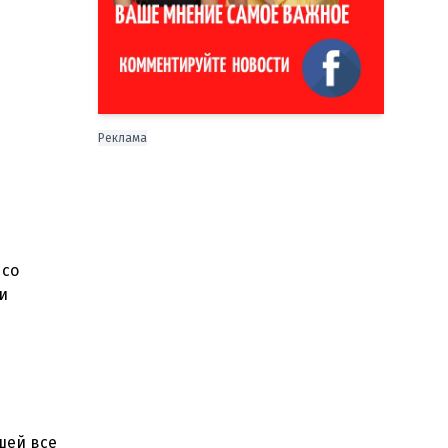
Реклама
 со
и
шей все