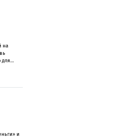
й на
овь
о для
ением
еньги» и