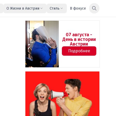
О Жизни в Австрии
Стиль
В фокусе
07 августа -
День в истории
Австрии
Подробнее