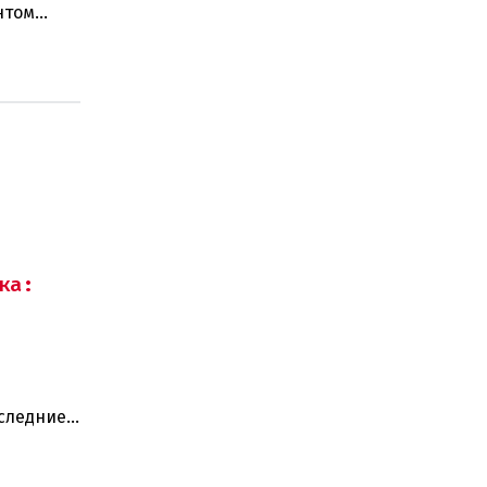
нтом
стра наук
ка:
оследние
ают: