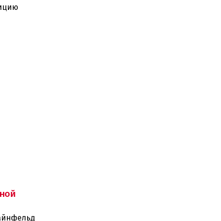
зицию
ной
тайнфельд