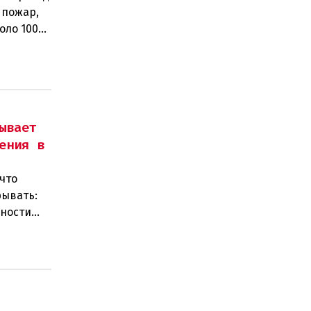
 пожар,
оло 100
ывает
ения в
что
рывать:
нности
 замен