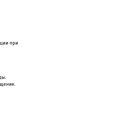
ации при
ды.
бщение.