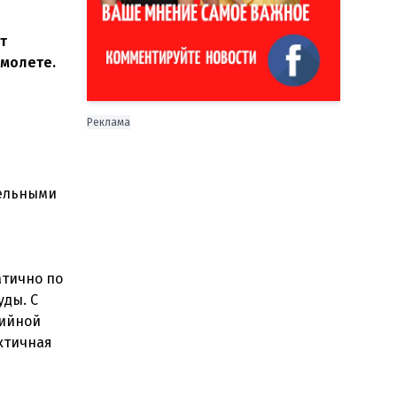
т
амолете.
Реклама
тельными
атично по
уды. С
рийной
ктичная