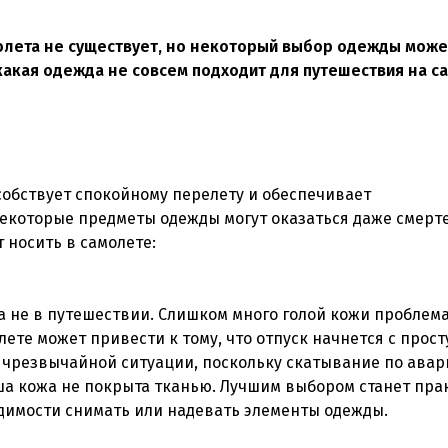
олета не существует, но некоторый выбор одежды може
акая одежда не совсем подходит для путешествия на с
обствует спокойному перелету и обеспечивает
некоторые предметы одежды могут оказаться даже смер
т носить в самолете:
, а не в путешествии. Слишком много голой кожи проблем
те может привести к тому, что отпуск начнется с прост
к чрезвычайной ситуации, поскольку скатывание по ава
ша кожа не покрыта тканью. Лучшим выбором станет пра
димости снимать или надевать элементы одежды.