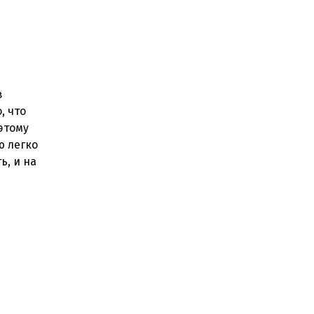
в
, что
этому
ю легко
ь, и на