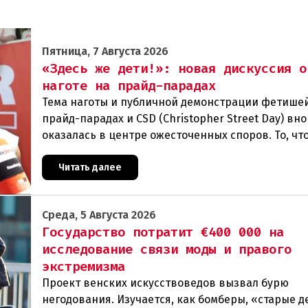
Пятница, 7 Августа 2026
«Здесь же дети!»: новая дискуссия о
наготе на прайд-парадах
Тема наготы и публичной демонстрации фетише
прайд-парадах и CSD (Christopher Street Day) вн
оказалась в центре ожесточенных споров. То, чт
многих представителей ЛГБТК+ является выраж
Читать далее
Среда, 5 Августа 2026
Государство потратит €400 000 на
исследование связи моды и правого
экстремизма
Проект венских искусствоведов вызвал бурю
негодования. Изучается, как бомберы, «старые д