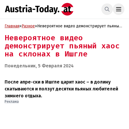
Главная
»
Разное
»
Невероятное видео демонстрирует пьяный
хаос на склонах в Ишгле
Невероятное видео
демонстрирует пьяный хаос
на склонах в Ишгле
Понедельник, 5 Февраля 2024
После апре-ски в Ишгле царит хаос – в долину
скатываются и ползут десятки пьяных любителей
зимнего отдыха.
Реклама