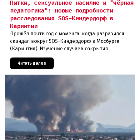
Пытки, сексуальное насилие и "чёрная
педагогика": новые подробности
расследования SOS-Киндердорф в
Каринтии
Прошёл почти год с момента, когда разразился
скандал вокруг SOS-Киндердорф в Мосбурге
(Каринтия). Изучение случаев сокрытия
преступлений против детей вылилось в
масштабное расследование, которое продо
Читать далее