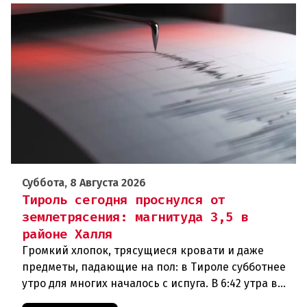
Суббота, 8 Августа 2026
Тироль сегодня проснулся от
землетрясения: магнитуда 3,5 в
районе Халля
Громкий хлопок, трясущиеся кровати и даже
предметы, падающие на пол: в Тироле субботнее
утро для многих началось с испуга. В 6:42 утра в
районе Халля произошло землетрясение.Данные