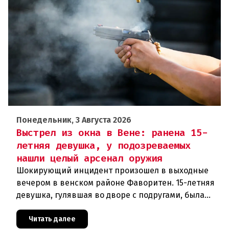
Понедельник, 3 Августа 2026
Выстрел из окна в Вене: ранена 15-
летняя девушка, у подозреваемых
нашли целый арсенал оружия
Шокирующий инцидент произошел в выходные
вечером в венском районе Фаворитен. 15-летняя
девушка, гулявшая во дворе с подругами, была
ранена выстрелом из пневматического оружия.
Полиция задержала двух п
Читать далее