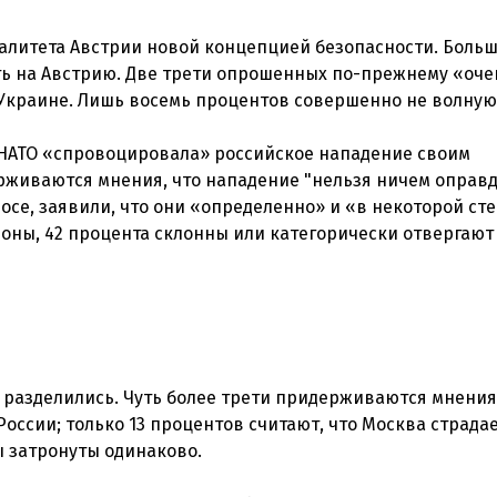
ралитета Австрии новой концепцией безопасности. Боль
сть на Австрию. Две трети опрошенных по-прежнему «оче
Украине. Лишь восемь процентов совершенно не волную
 НАТО «спровоцировала» российское нападение своим
рживаются мнения, что нападение "нельзя ничем оправд
осе, заявили, что они «определенно» и «в некоторой ст
роны, 42 процента склонны или категорически отвергают
 разделились. Чуть более трети придерживаются мнения,
оссии; только 13 процентов считают, что Москва страда
ы затронуты одинаково.