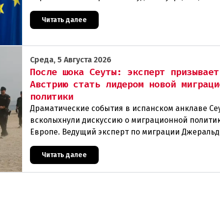
категорически исключила возможность ускорен
присоединения
Читать далее
Среда, 5 Августа 2026
После шока Сеуты: эксперт призывает
Австрию стать лидером новой миграци
политики
Драматические события в испанском анклаве Се
всколыхнули дискуссию о миграционной политик
Европе. Ведущий эксперт по миграции Джеральд
один из архитекторов соглашения ЕС-Турция 201
Читать далее