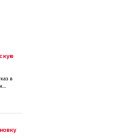
скую
каз в
м
изаций,
новку