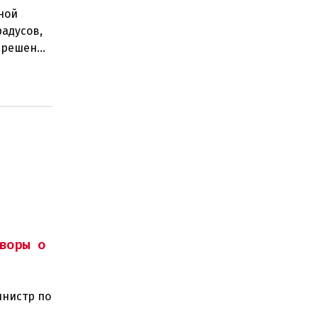
ной
радусов,
а решение
 н
воры о
инистр по