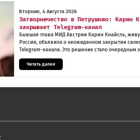
Вторник, 4 Августа 2026
Затворничество в Петрушово: Карин К
закрывает Telegram-канал
Бывшая глава МИД Австрии Карин Кнайсль, жив
России, объявила о неожиданном закрытии свое
Telegram-канала. Это решение стало очередным 
в череде противоречивых заявлений и нараста
Читать далее
"