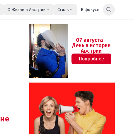
О Жизни в Австрии
Стиль
В фокусе
07 августа -
День в истории
Австрии
Подробнее
не