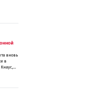
ного
онной
ута вновь
е в
 Кнаус,
6