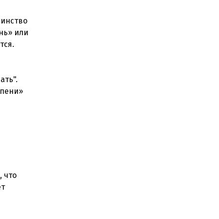
шинство
нь» или
тся.
ать".
епени»
 что
ет