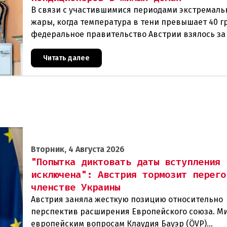
В связи с участившимися периодами экстремаль
жары, когда температура в тени превышает 40 г
федеральное правительство Австрии взялось з
проблемы перегрева жилых помещений. В среду
Читать далее
Вторник, 4 Августа 2026
"Попытка диктовать даты вступления
исключена": Австрия тормозит перего
членстве Украины
Австрия заняла жесткую позицию относительно
перспектив расширения Европейского союза. М
европейским вопросам Клаудия Бауэр (ÖVP)