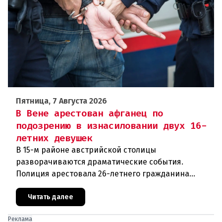
Пятница, 7 Августа 2026
В Вене арестован афганец по
подозрению в изнасиловании двух 16-
летних девушек
В 15-м районе австрийской столицы
разворачиваются драматические события.
Полиция арестовала 26-летнего гражданина
Афганистана по подозрению в изнасиловании
двух 16-летних девушек.Вызов полиции и задер
Читать далее
Реклама