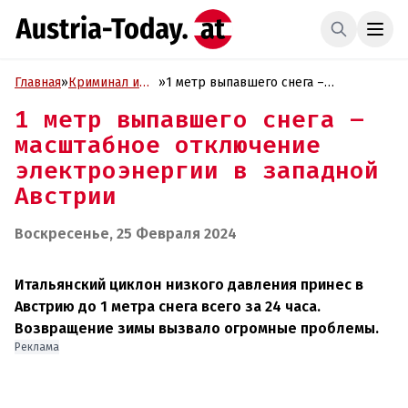
Главная
»
Криминал и
»
1 метр выпавшего снега –
Проиcшествия
масштабное отключение
1 метр выпавшего снега –
электроэнергии в западной Австрии
масштабное отключение
электроэнергии в западной
Австрии
Воскресенье, 25 Февраля 2024
Итальянский циклон низкого давления принес в
Австрию до 1 метра снега всего за 24 часа.
Возвращение зимы вызвало огромные проблемы.
Реклама