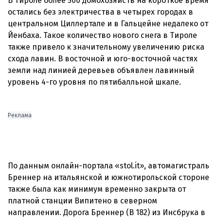
В Тироле более 500 домохозяйств на короткое время
остались без электричества в четырех городах в
центральном Циллертале и в Гальцейне недалеко от
Йенбаха. Такое количество нового снега в Тироле
также привело к значительному увеличению риска
схода лавин. В восточной и юго-восточной частях
земли над линией деревьев объявлен лавинный
уровень 4-го уровня по пятибалльной шкале.
Реклама
По данным онлайн-портала «stol.it», автомагистраль
Бреннер на итальянской и южнотирольской стороне
также была как минимум временно закрыта от
платной станции Випитено в северном
направлении. Дорога Бреннер (B 182) из ​​Инсбрука в