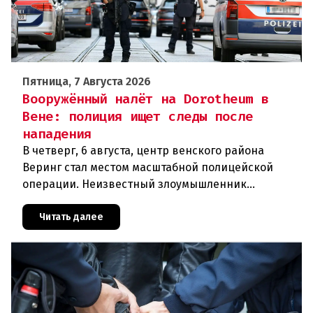
Пятница, 7 Августа 2026
Вооружённый налёт на Dorotheum в
Вене: полиция ищет следы после
нападения
В четверг, 6 августа, центр венского района
Веринг стал местом масштабной полицейской
операции. Неизвестный злоумышленник
совершил вооружённое нападение на филиал
знаменитого аукционного дома Dorotheu
Читать далее