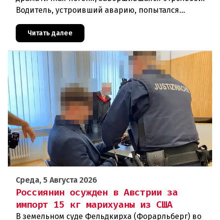
Водитель, устроивший аварию, попытался
скрыться от полиции, спровоцировав несколько
новых столкновений.Что слу
Читать далее
Среда, 5 Августа 2026
Россиянин осужден в Австрии за
импорт 15 кг марихуаны из США
В земельном суде Фельдкирха (Форарльберг) во