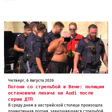
Четверг, 6 Августа 2026
Погоня со стрельбой в Вене: полиция
остановила лихача на Audi после
серии ДТП
В среду днем в австрийской столице произошла
драматичная погоня, завершившаяся стрельбой.