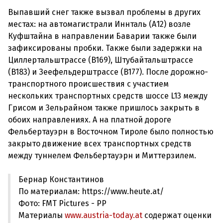
Выпавший снег также вызвал проблемы в других
местах: на автомагистрали Иннталь (А12) возле
Куфштайна в направлении Баварии также были
зафиксированы пробки. Также были задержки на
Циллертальштрассе (B169), Штубайтальштрассе
(B183) и Зеефельдерштрассе (B177). После дорожно-
транспортного происшествия с участием
нескольких транспортных средств шоссе L13 между
Грисом и Зельрайном также пришлось закрыть в
обоих направлениях. А на платной дороге
Фельбертауэрн в Восточном Тироле было полностью
закрыто движение всех транспортных средств
Бернар Константинов
По материалам: https://www.heute.at/
Фото: FMT Pictures - PP
Материалы
www.austria-today.at
содержат оценки