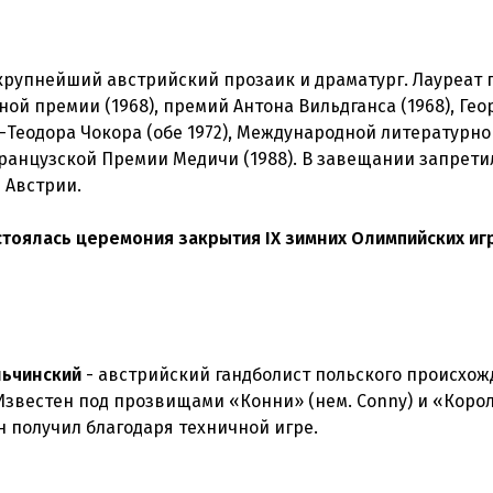
крупнейший австрийский прозаик и драматург. Лауреат
ной премии (1968), премий Антона Вильдганса (1968), Гео
-Теодора Чокора (обе 1972), Международной литературн
французской Премии Медичи (1988). В завещании запрети
 Австрии.
стоялась церемония закрытия IX зимних Олимпийских игр
льчинский
- австрийский гандболист польского происхож
Известен под прозвищами «Конни» (нем. Conny) и «Коро
н получил благодаря техничной игре.