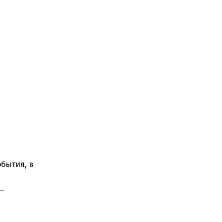
бытия, в
ти. Что