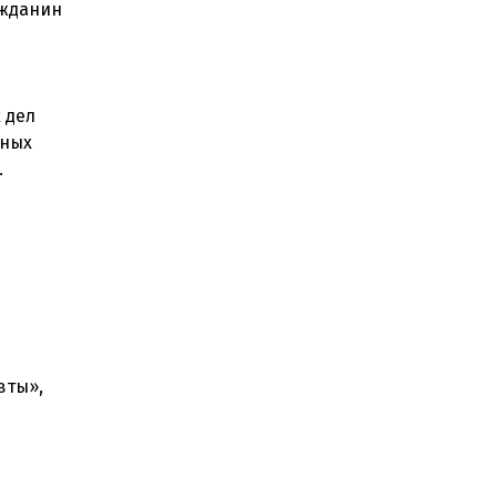
ажданин
 дел
рных
.
вты»,