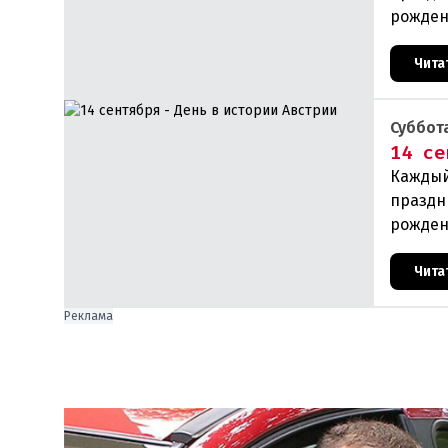
рожден
прои
Чита
Суббота
14 се
Каждый
праздн
рожден
прои
Чита
Реклама