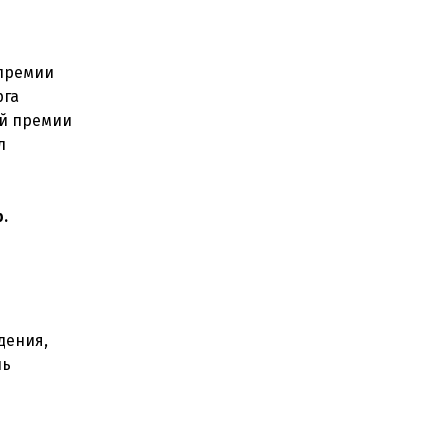
 премии
рга
ой премии
л
.
дения,
ль