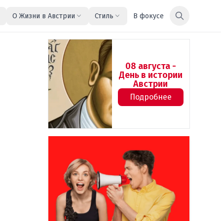
О Жизни в Австрии
Стиль
В фокусе
08 августа -
День в истории
Австрии
Подробнее