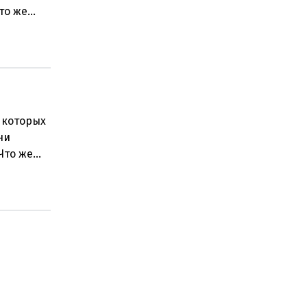
то же
 которых
ни
Что же