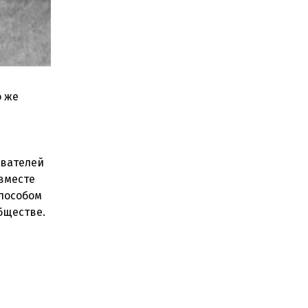
о же
ователей
 вместе
способом
бществе.