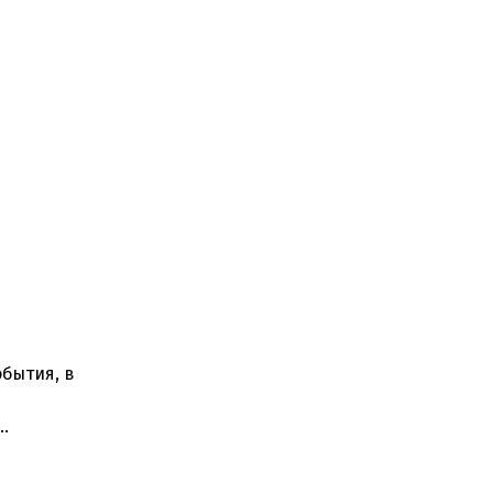
бытия, в
ти. Что