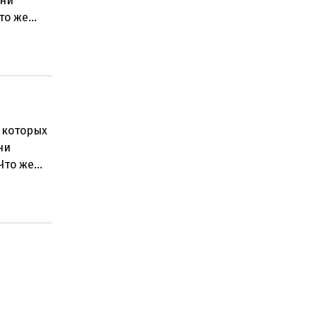
дни
то же
 которых
ни
Что же