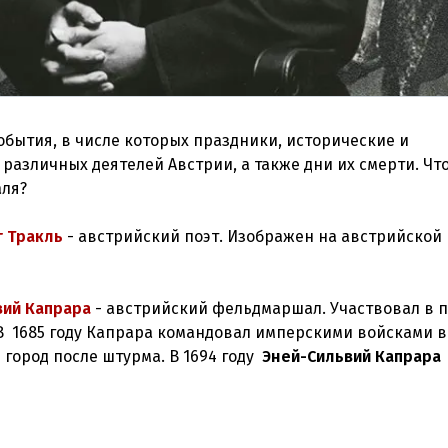
бытия, в числе которых праздники, исторические и
различных деятелей Австрии, а также дни их смерти. Чт
аля?
г Тракль
- австрийский поэт. Изображен на австрийской
вий Капрара
- австрийский фельдмаршал. Участвовал в п
В 1685 году Капрара командовал имперскими войсками в
 город после штурма. В 1694 году
Эней-Сильвий Капрара