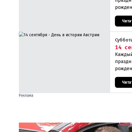
праздн
рожден
прои
Чита
Суббота
14 се
Каждый
праздн
рожден
прои
Чита
Реклама