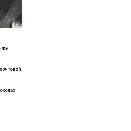
о же
 почтовой
оходах