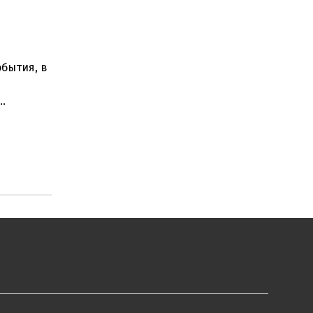
бытия, в
ти. Что