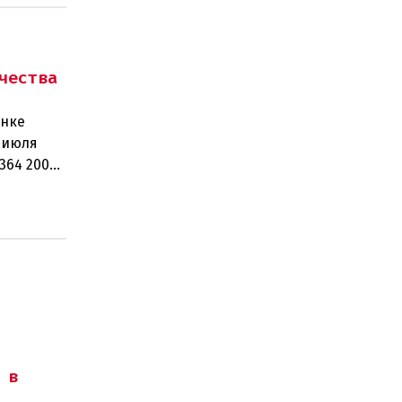
чества
ынке
 июля
364 200
рабо
 в