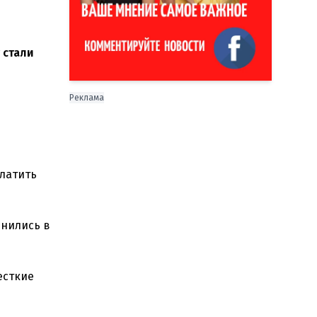
 стали
Реклама
платить
енились в
есткие