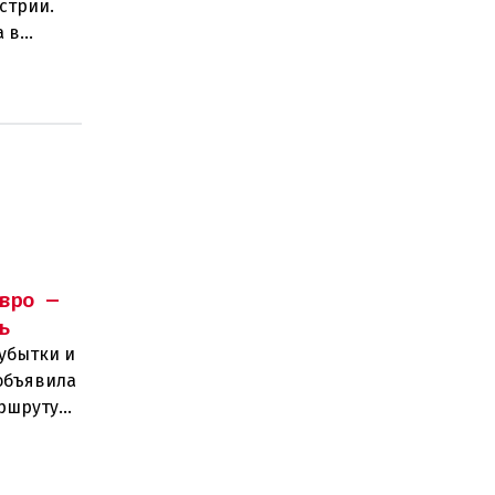
стрии.
а в
тов.
вро —
ь
убытки и
объявила
аршруту