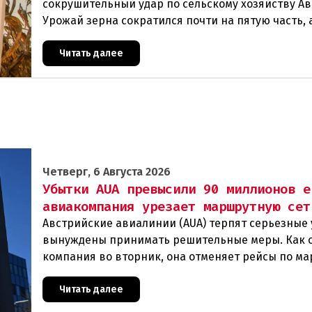
сокрушительный удар по сельскому хозяйству Ав
Урожай зерна сократился почти на пятую часть, 
некоторых регионах потери достигают 80 процен
Читать далее
Четверг, 6 Августа 2026
Убытки AUA превысили 90 миллионов е
авиакомпания урезает маршрутную сет
Австрийские авиалинии (AUA) терпят серьезные 
вынуждены принимать решительные меры. Как 
компания во вторник, она отменяет рейсы по м
Вена — Грац.Причиной столь жесткой экономии
Читать далее