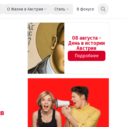
О Жизни в Австрии
Стиль
В фокусе
08 августа -
День в истории
Австрии
Подробнее
в