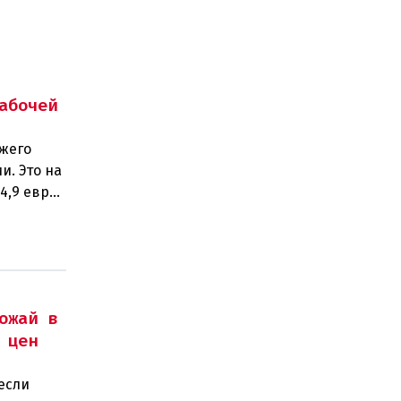
абочей
ежего
и. Это на
4,9 евро).
ожай в
 цен
если