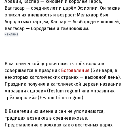
Аравии, Каспар — юношей и королём Тарса,
Валтасар — средних лет и царём Эфиопии. Он также
описал их внешность и возраст: Мельхиор был
бородатым старцем, Каспар — безбородым юношей,
Реклама
В католической церкви память трёх волхвов
совершается в праздник
Богоявления
(6 января, в
некоторых католических странах — выходной день).
Праздник получил в католической церкви название
«праздник царей» (Festum regum) или «праздник
трёх королей» (Festum trium regum)
В Евангелии их имена и сан не упоминаются,
традиция возникла в средневековье.
Представление о волхвах как о восточных царях