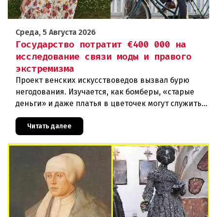
Среда, 5 Августа 2026
Государство потратит €400 000 на
исследование связи моды и правого
экстремизма
Проект венских искусствоведов вызвал бурю
негодования. Изучается, как бомберы, «старые
деньги» и даже платья в цветочек могут служить
инструментом пропаганды. Оппоненты требуют
ответа от министра наук
Читать далее