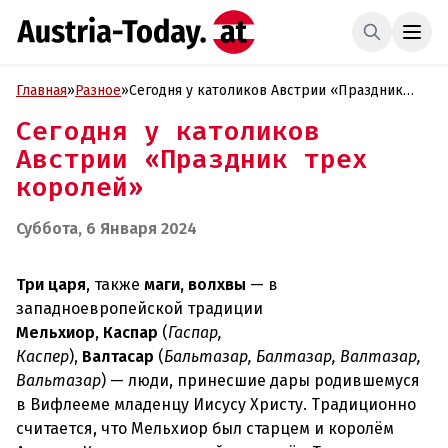
Главная
»
Разное
»
Сегодня у католиков Австрии «Праздник
трех королей»
Сегодня у католиков
Австрии «Праздник трех
королей»
Суббота, 6 Января 2024
Три царя
, также
маги,
волхвы
— в
западноевропейской традиции
Мельхиор
,
Каспар
(
Гаспар,
Каспер
),
Валтасар
(
Бальтазар, Балтазар
, Валтазар,
Вальтазар
) — люди, принесшие дары родившемуся
в Вифлееме младенцу Иисусу Христу. Традиционно
считается, что Мельхиор был старцем и королём