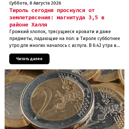
Суббота, 8 Августа 2026
Тироль сегодня проснулся от
землетрясения: магнитуда 3,5 в
районе Халля
Громкий хлопок, трясущиеся кровати и даже
предметы, падающие на пол: в Тироле субботнее
утро для многих началось с испуга. В 6:42 утра в
районе Халля произошло землетрясение.Данные
сейсмологовПо данны
Читать далее