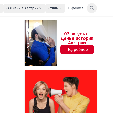
О Жизни в Австрии
Стиль
В фокусе
07 августа -
День в истории
Австрии
Подробнее