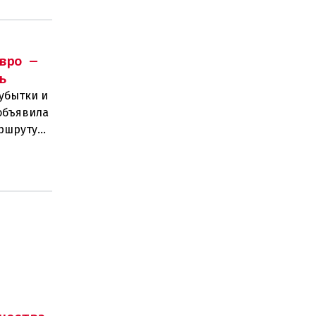
вро —
ь
убытки и
объявила
аршруту