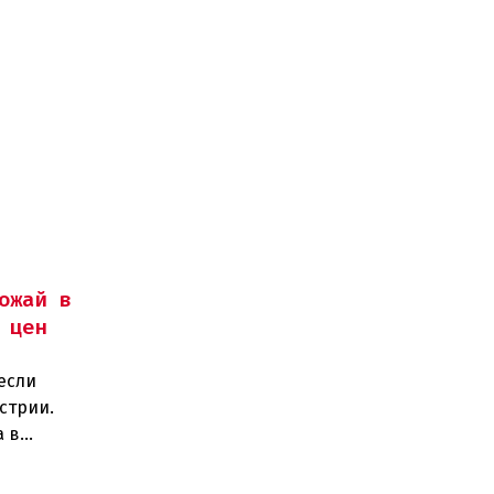
ожай в
 цен
если
стрии.
а в
тов.