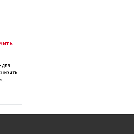
чить
 для
снизить
и.
ано