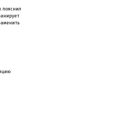
к пояснил
ланирует
заменить
зицию