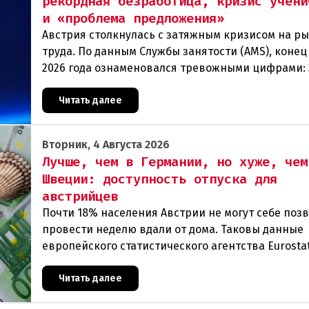
рекордная безработица, кризис учени
и «проблема предложения»
Австрия столкнулась с затяжным кризисом на р
труда. По данным Службы занятости (AMS), конец
2026 года ознаменовался тревожными цифрами: 
человек официально зарегистрированы как без
Читать далее
Вторник, 4 Августа 2026
Лучше, чем в Германии, но хуже, чем
Швеции: доступность отпуска для
австрийцев
Почти 18% населения Австрии не могут себе поз
провести неделю вдали от дома. Таковы данные
европейского статистического агентства Eurostat
год. И хотя ситуация в стране выглядит лучше ср
Читать далее