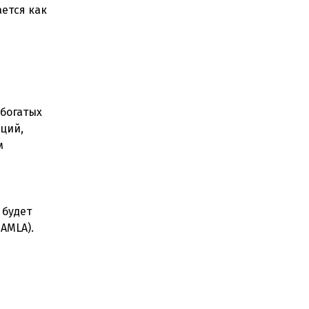
ется как
хбогатых
ций,
м
 будет
AMLA).