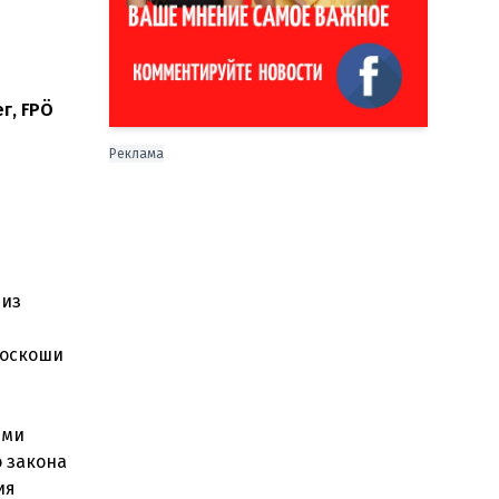
г, FPÖ
Реклама
 из
роскоши
ыми
о закона
ия