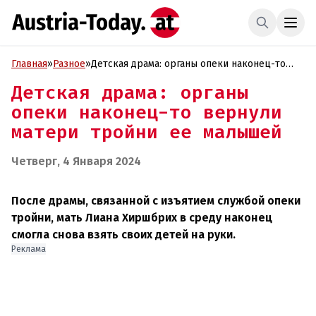
Главная
»
Разное
»
Детская драма: органы опеки наконец-то
вернули матери тройни ее малышей
Детская драма: органы
опеки наконец-то вернули
матери тройни ее малышей
Четверг, 4 Января 2024
После драмы, связанной с изъятием службой опеки
тройни, мать Лиана Хиршбрих в среду наконец
смогла снова взять своих детей на руки.
Реклама