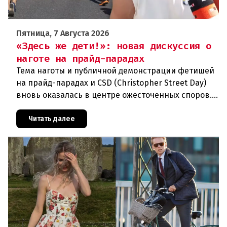
Пятница, 7 Августа 2026
«Здесь же дети!»: новая дискуссия о
наготе на прайд-парадах
Тема наготы и публичной демонстрации фетишей
на прайд-парадах и CSD (Christopher Street Day)
вновь оказалась в центре ожесточенных споров.
То, что для многих представителей ЛГБТК+
является выражением
Читать далее