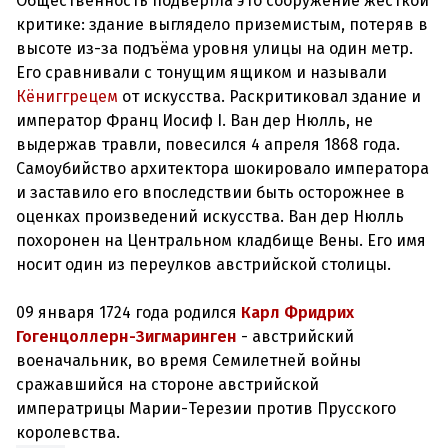
Общественность подвергла это сооружение жёсткой
критике: здание выглядело приземистым, потеряв в
высоте из-за подъёма уровня улицы на один метр.
Его сравнивали с тонущим ящиком и называли
Кёниггрецем
от искусства. Раскритиковал здание и
император Франц Иосиф I. Ван дер Нюлль, не
выдержав травли, повесился 4 апреля 1868 года.
Самоубийство архитектора шокировало императора
и заставило его впоследствии быть осторожнее в
оценках произведений искусства. Ван дер Нюлль
похоронен на Центральном кладбище Вены. Его имя
носит один из переулков австрийской столицы.
09 января 1724 года родился
Карл Фридрих
Гогенцоллерн-Зигмаринген
- австрийский
военачальник, во время Семилетней войны
сражавшийся на стороне австрийской
императрицы Марии-Терезии против Прусского