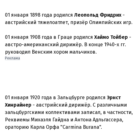
01 января 1898 года родился
Леопольд Фридрих
-
австрийский тяжелоатлет, призёр Олимпийских игр.
01 января 1908 года в Граце родился
Хаймо Тойбер
-
австро-американский дирижёр. В конце 1940-х гг.
руководил Венским хором мальчиков.
Реклама
01 января 1920 года в Зальцбурге родился
Эрнст
Хинрайнер
- австрийский дирижёр. С различными
зальцбургскими коллективами записал, в частности,
Реквиемы Михаэля Гайдна и Антона Адльгассера,
ораторию Карла Орфа "Carmina Burana".