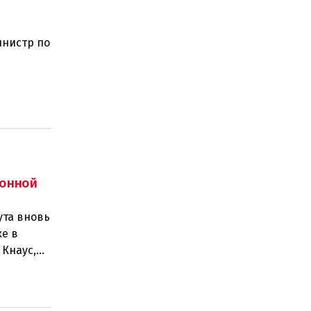
инистр по
ного
онной
ута вновь
е в
 Кнаус,
6