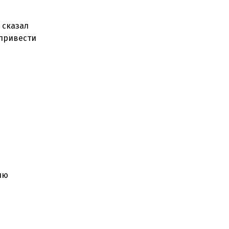
 сказал
 привести
ию