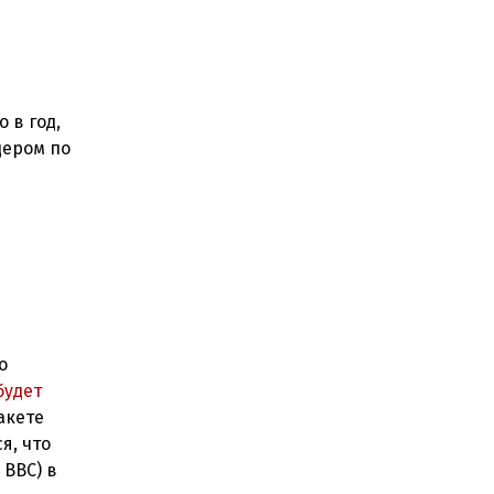
 в год,
дером по
о
будет
акете
я, что
 BBC) в