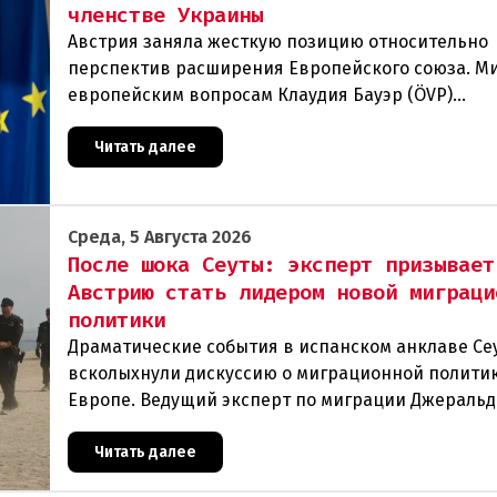
членстве Украины
Австрия заняла жесткую позицию относительно
перспектив расширения Европейского союза. М
европейским вопросам Клаудия Бауэр (ÖVP)
категорически исключила возможность ускорен
присоединения
Читать далее
Среда, 5 Августа 2026
После шока Сеуты: эксперт призывает
Австрию стать лидером новой миграци
политики
Драматические события в испанском анклаве Се
всколыхнули дискуссию о миграционной политик
Европе. Ведущий эксперт по миграции Джеральд
один из архитекторов соглашения ЕС-Турция 201
Читать далее