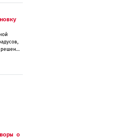
новку
ной
радусов,
а решение
 н
воры о