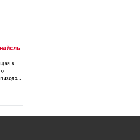
найсль
ущая в
го
эпизодом
ющего