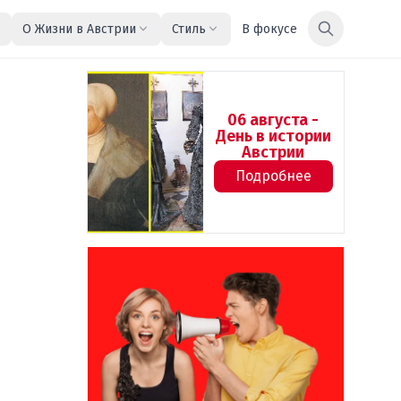
О Жизни в Австрии
Стиль
В фокусе
06 августа -
День в истории
Австрии
Подробнее