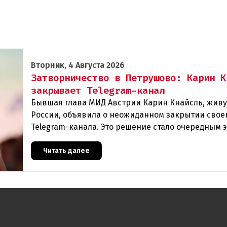
Вторник, 4 Августа 2026
Затворничество в Петрушово: Карин К
закрывает Telegram-канал
Бывшая глава МИД Австрии Карин Кнайсль, жив
России, объявила о неожиданном закрытии свое
Telegram-канала. Это решение стало очередным 
в череде противоречивых заявлений и нараста
Читать далее