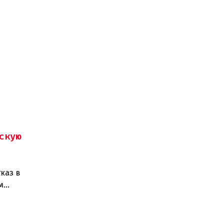
скую
каз в
м
изаций,