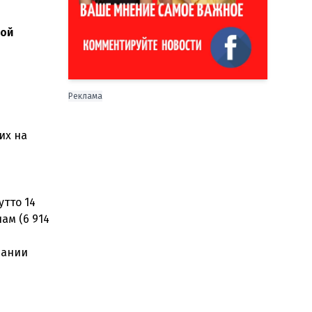
кой
Реклама
их на
утто 14
ам (6 914
пании