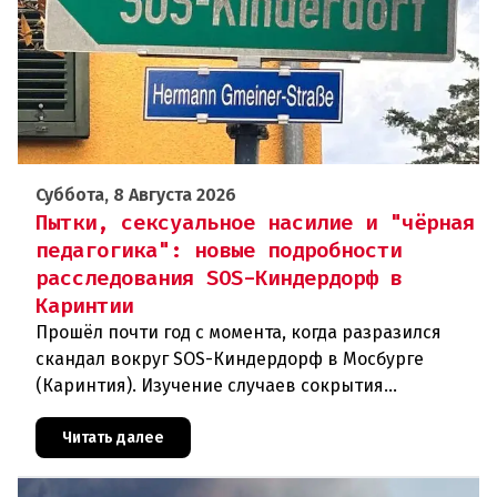
Суббота, 8 Августа 2026
Пытки, сексуальное насилие и "чёрная
педагогика": новые подробности
расследования SOS-Киндердорф в
Каринтии
Прошёл почти год с момента, когда разразился
скандал вокруг SOS-Киндердорф в Мосбурге
(Каринтия). Изучение случаев сокрытия
преступлений против детей вылилось в
масштабное расследование, которое продо
Читать далее