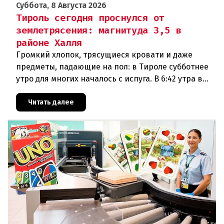
Суббота, 8 Августа 2026
Тироль сегодня проснулся от
землетрясения: магнитуда 3,5 в
районе Халля
Громкий хлопок, трясущиеся кровати и даже
предметы, падающие на пол: в Тироле субботнее
утро для многих началось с испуга. В 6:42 утра в
районе Халля произошло землетрясение.Данные
сейсмологовПо данны
Читать далее