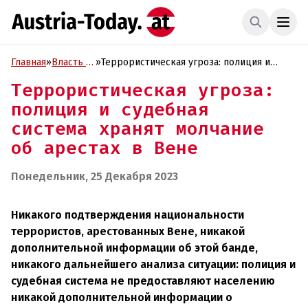
Главная
»
Власть и
»
Террористическая угроза: полиция и
Политика
судебная система хранят молчание об
Террористическая угроза:
арестах в Вене
полиция и судебная
система хранят молчание
об арестах в Вене
Понедельник, 25 Декабря 2023
Никакого подтверждения национальности
террористов, арестованных Вене, никакой
дополнительной информации об этой банде,
никакого дальнейшего анализа ситуации: полиция и
судебная система не предоставляют населению
н
икакой дополнительной информации о