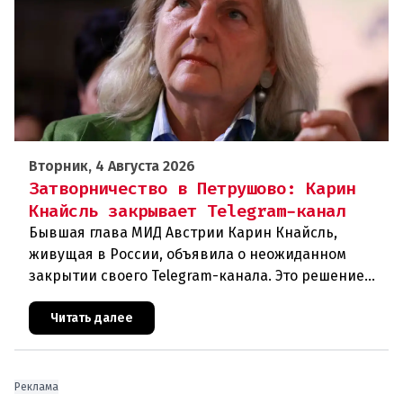
Вторник, 4 Августа 2026
Затворничество в Петрушово: Карин
Кнайсль закрывает Telegram-канал
Бывшая глава МИД Австрии Карин Кнайсль,
живущая в России, объявила о неожиданном
закрытии своего Telegram-канала. Это решение
стало очередным эпизодом в череде
противоречивых заявлений и нарастающего
Читать далее
Реклама