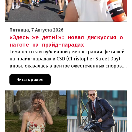
Пятница, 7 Августа 2026
«Здесь же дети!»: новая дискуссия о
наготе на прайд-парадах
Тема наготы и публичной демонстрации фетишей
на прайд-парадах и CSD (Christopher Street Day)
вновь оказалась в центре ожесточенных споров.
То, что для многих представителей ЛГБТК+
является выражением
Читать далее