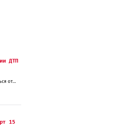
ии ДТП
ься от
рт 15