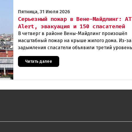
Пятница, 31 Июля 2026
Серьезный пожар в Вене-Майдлинг: AT
Alert, эвакуация и 150 спасателей
В четверг в районе Вены-Майдлинг произошёл
масштабный пожар на крыше жилого дома. Из-за
задымления спасатели объявили третий уровень
и задействовали 36 единиц техники. Огонь удало
Читать далее