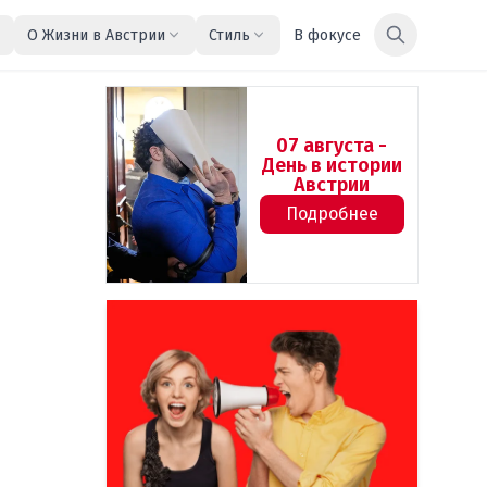
О Жизни в Австрии
Стиль
В фокусе
07 августа -
День в истории
Австрии
Подробнее