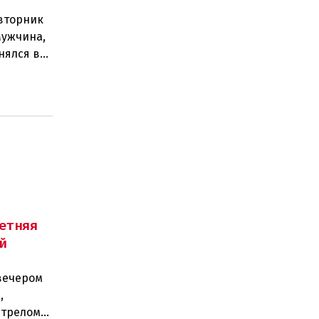
 вторник
Мужчина,
нялся в
етняя
й
вечером
,
стрелом