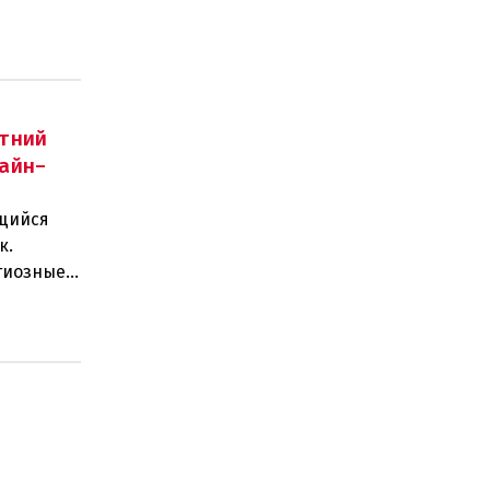
двух п
тний
айн-
щийся
к.
гиозные
действи