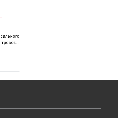
-
 сильного
 тревоги
сь п