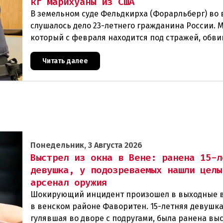
кг марихуаны из США
В земельном суде Фельдкирха (Форарльберг) во
слушалось дело 23-летнего гражданина России. 
который с февраля находится под стражей, обви
том, что на протяжении полугода организо
Читать далее
Понедельник, 3 Августа 2026
Выстрел из окна в Вене: ранена 15-л
девушка, у подозреваемых нашли целы
арсенал оружия
Шокирующий инцидент произошел в выходные 
в венском районе Фаворитен. 15-летняя девушка
гулявшая во дворе с подругами, была ранена вы