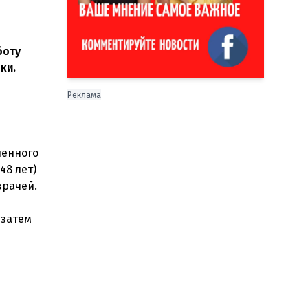
боту
ки.
Реклама
ленного
48 лет)
врачей.
 затем