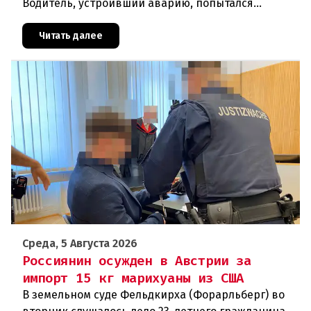
Водитель, устроивший аварию, попытался
скрыться от полиции, спровоцировав несколько
новых столкновений.Что слу
Читать далее
Среда, 5 Августа 2026
Россиянин осужден в Австрии за
импорт 15 кг марихуаны из США
В земельном суде Фельдкирха (Форарльберг) во