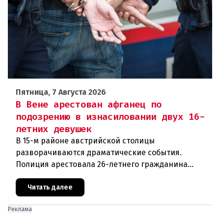
Пятница, 7 Августа 2026
В Вене арестован афганец по
подозрению в изнасиловании двух 16-
летних девушек
В 15-м районе австрийской столицы
разворачиваются драматические события.
Полиция арестовала 26-летнего гражданина
Афганистана по подозрению в изнасиловании
двух 16-летних девушек.Вызов полиции и задер
Читать далее
Реклама