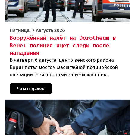
Пятница, 7 Августа 2026
Вооружённый налёт на Dorotheum в
Вене: полиция ищет следы после
нападения
В четверг, 6 августа, центр венского района
Веринг стал местом масштабной полицейской
операции. Неизвестный злоумышленник
совершил вооружённое нападение на филиал
знаменитого аукционного дома Dorotheu
Читать далее