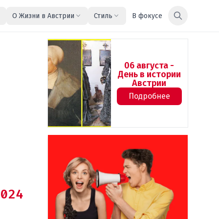
О Жизни в Австрии
Стиль
В фокусе
06 августа -
День в истории
Австрии
Подробнее
024