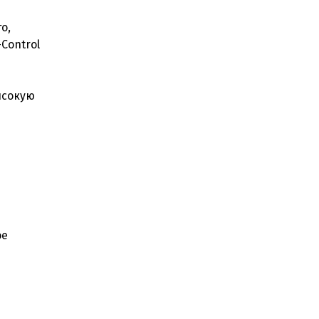
о,
Control
ысокую
ое