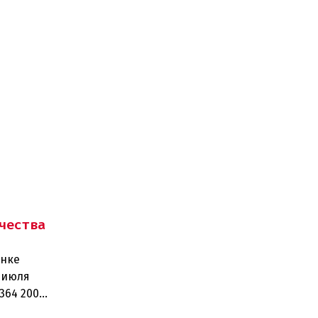
чества
ынке
 июля
364 200
рабо