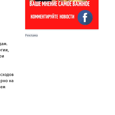
Реклама
дам.
ргии,
ри
асходов
ерно на
ием