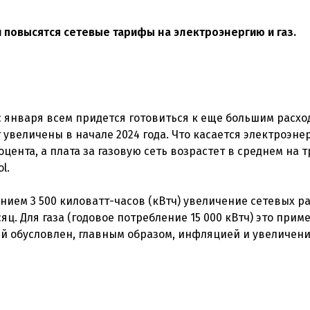
ии повысятся сетевые тарифы на электроэнергию и газ.
о с января всем придется готовиться к еще большим расхо
увеличены в начале 2024 года. Что касается электроэне
оцента, а плата за газовую сеть возрастет в среднем на т
l.
нием 3 500 киловатт-часов (кВтч) увеличение сетевых р
сяц. Для газа (годовое потребление 15 000 кВтч) это прим
ий обусловлен, главным образом, инфляцией и увеличен