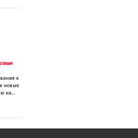
овые
вания к
се новые
ию на