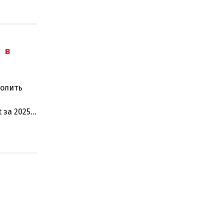
 в
волить
 за 2025