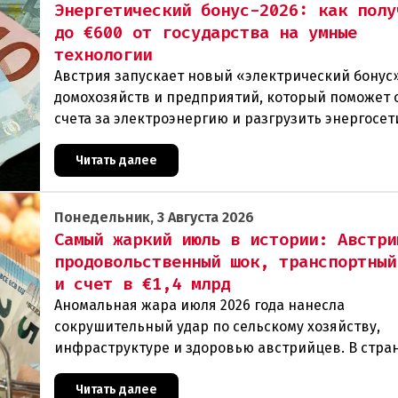
Энергетический бонус-2026: как полу
до €600 от государства на умные
технологии
Австрия запускает новый «электрический бонус»
домохозяйств и предприятий, который поможет 
счета за электроэнергию и разгрузить энергосет
Частные лица могут получить до 600 евро на уст
Читать далее
Понедельник, 3 Августа 2026
Самый жаркий июль в истории: Австри
продовольственный шок, транспортный
и счет в €1,4 млрд
Аномальная жара июля 2026 года нанесла
сокрушительный удар по сельскому хозяйству,
инфраструктуре и здоровью австрийцев. В стра
фиксируются исторические температурные мак
массовая гибель урож
Читать далее