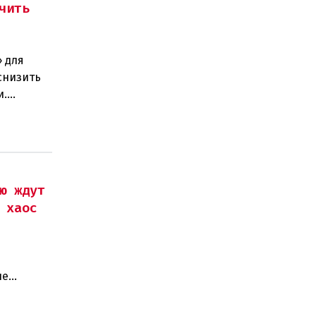
чить
 для
снизить
и.
ано
ю ждут
 хаос
не
симумы,