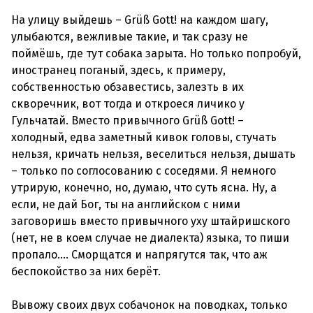
На улицу выйдешь – Grüß Gott! на каждом шагу,
улыбаются, вежливые такие, и так сразу не
поймёшь, где тут собака зарыта. Но только попробуй,
иностранец поганый, здесь, к примеру,
собственностью обзавестись, залезть в их
скворечник, вот тогда и откроеся личико у
Гульчатай. Вместо привычного Grüß Gott! –
холодный, едва заметный кивок головы, стучать
нельзя, кричать нельзя, веселиться нельзя, дышать
– только по соглосованию с соседями. Я немного
утрирую, конечно, но, думаю, что суть ясна. Ну, а
если, не дай Бог, ты на английском с ними
заговоришь вместо привычного уху штайришского
(нет, не в коем случае не диалекта) языка, то пиши
пропало.... Сморщатся и напрягутся так, что аж
беспокойство за них берёт.
Вывожу своих двух собачонок на поводках, только