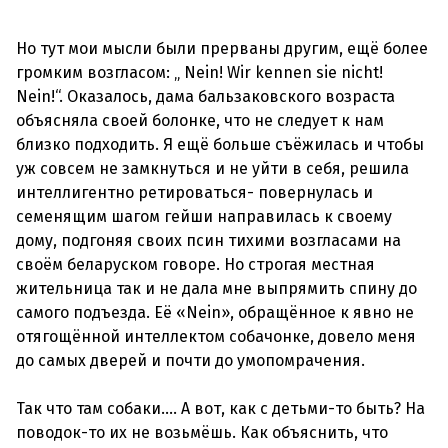
Но тут мои мысли были прерваны другим, ещё более
громким возгласом: „ Nein! Wir kennen sie nicht!
Nein!“. Оказалось, дама бальзаковского возраста
объясняла своей болонке, что не следует к нам
близко подходить. Я ещё больше съёжилась и чтобы
уж совсем не замкнуться и не уйти в себя, решила
интеллигентно ретироваться- повернулась и
семенящим шагом гейши направилась к своему
дому, подгоняя своих псин тихими возгласами на
своём беларуском говоре. Но строгая местная
жительница так и не дала мне выпрямить спину до
самого подъезда. Её «Nein», обращённое к явно не
отягощённой интеллектом собачонке, довело меня
до самых дверей и почти до умопомрачения.
Так что там собаки.... А вот, как с детьми-то быть? На
поводок-то их не возьмёшь. Как объяснить, что