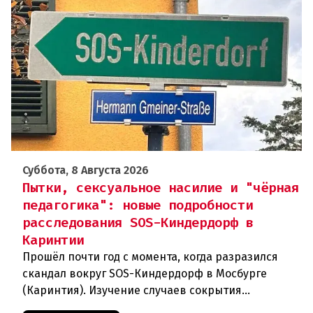
Суббота, 8 Августа 2026
Пытки, сексуальное насилие и "чёрная
педагогика": новые подробности
расследования SOS-Киндердорф в
Каринтии
Прошёл почти год с момента, когда разразился
скандал вокруг SOS-Киндердорф в Мосбурге
(Каринтия). Изучение случаев сокрытия
преступлений против детей вылилось в