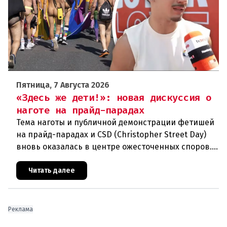
Пятница, 7 Августа 2026
«Здесь же дети!»: новая дискуссия о
наготе на прайд-парадах
Тема наготы и публичной демонстрации фетишей
на прайд-парадах и CSD (Christopher Street Day)
вновь оказалась в центре ожесточенных споров.
То, что для многих представителей ЛГБТК+
является выражением
Читать далее
Реклама