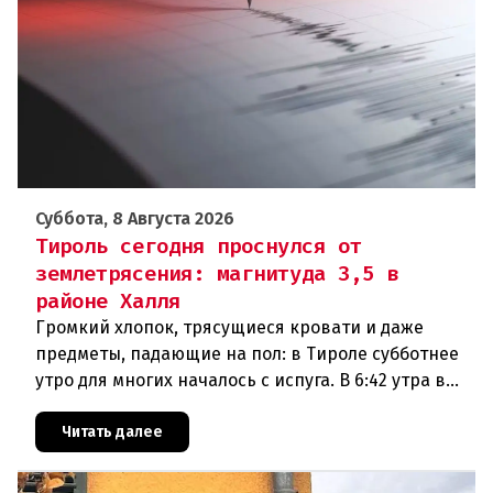
Суббота, 8 Августа 2026
Тироль сегодня проснулся от
землетрясения: магнитуда 3,5 в
районе Халля
Громкий хлопок, трясущиеся кровати и даже
предметы, падающие на пол: в Тироле субботнее
утро для многих началось с испуга. В 6:42 утра в
районе Халля произошло землетрясение.Данные
сейсмологовПо данны
Читать далее