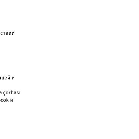
ествий
ицей и
 çorbası
ocok и