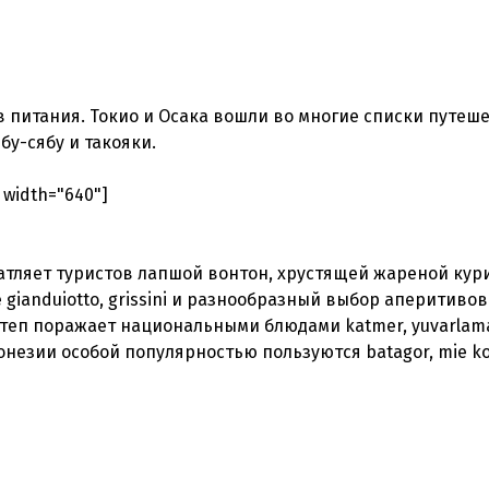
в питания. Токио и Осака вошли во многие списки путеш
бу-сябу и такояки.
 width="640"]
чатляет туристов лапшой вонтон, хрустящей жареной кур
gianduiotto, grissini и разнообразный выбор аперитивов
нтеп поражает национальными блюдами katmer, yuvarlama
ндонезии особой популярностью пользуются batagor, mie k