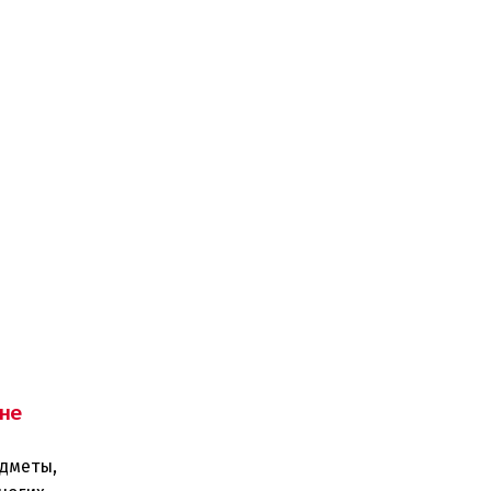
не
едметы,