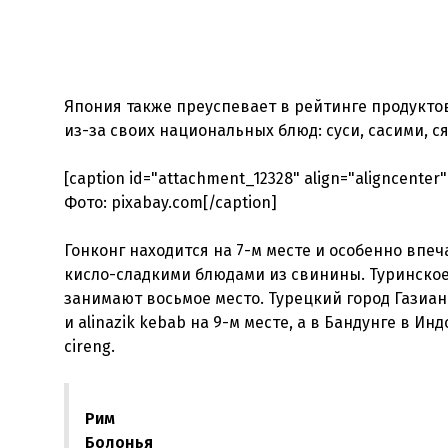
Япония также преуспевает в рейтинге продукто
из-за своих национальных блюд: суси, сасими, ся
[caption id="attachment_12328" align="aligncenter"
Фото: pixabay.com[/caption]
Гонконг находится на 7-м месте и особенно впе
кисло-сладкими блюдами из свинины. Туринское 
занимают восьмое место. Турецкий город Газиа
и alinazik kebab на 9-м месте, а в Бандунге в И
Рим
Болонья