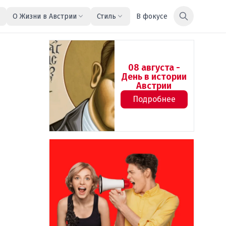
О Жизни в Австрии
Стиль
В фокусе
08 августа -
День в истории
Австрии
Подробнее