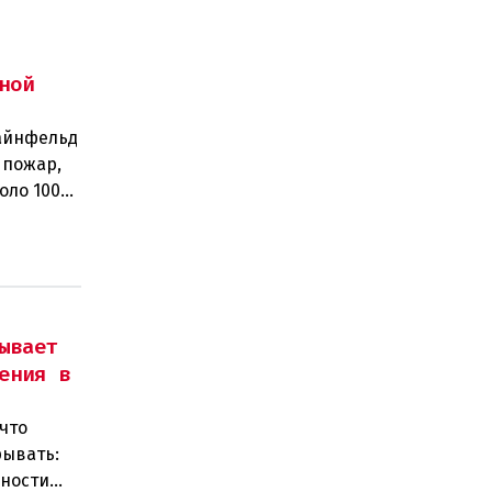
ной
тайнфельд
 пожар,
оло 100
ывает
ения в
что
рывать:
нности