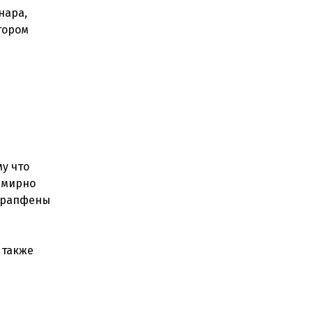
нара,
тором
у что
емирно
 крапфены
 также