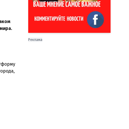
каком
мира.
Реклама
атформу
города,