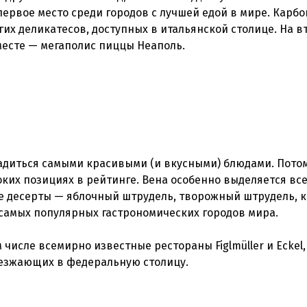
ервое место среди городов с лучшей едой в мире. Карбо
гих деликатесов, доступных в итальянской столице. На в
 месте — мегаполис пиццы Неаполь.
ладиться самыми красивыми (и вкусными) блюдами. Потом
оких позициях в рейтинге. Вена особенно выделяется вс
е десерты — яблочный штрудель, творожный штрудель,
самых популярных гастрономических городов мира.
числе всемирно известные рестораны Figlmüller и Eckel,