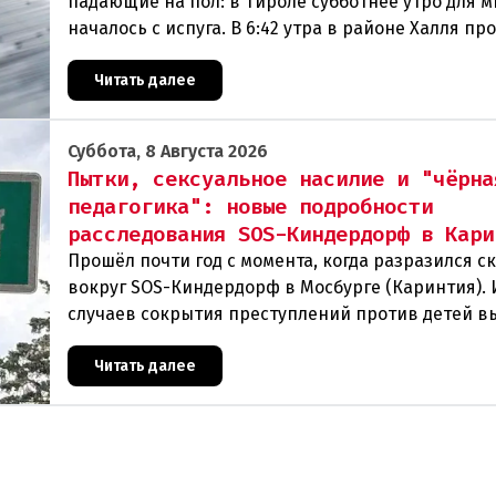
падающие на пол: в Тироле субботнее утро для м
началось с испуга. В 6:42 утра в районе Халля п
землетрясение.Данные сейсмологовПо данны
Читать далее
Суббота, 8 Августа 2026
Пытки, сексуальное насилие и "чёрна
педагогика": новые подробности
расследования SOS-Киндердорф в Кари
Прошёл почти год с момента, когда разразился с
вокруг SOS-Киндердорф в Мосбурге (Каринтия).
случаев сокрытия преступлений против детей в
масштабное расследование, которое продо
Читать далее