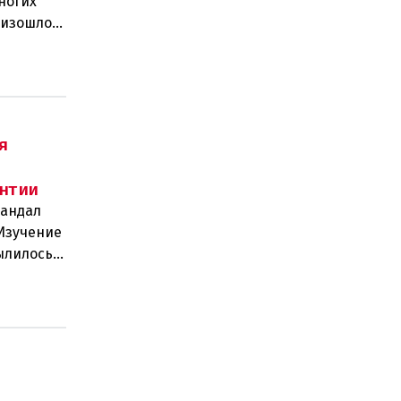
ногих
роизошло
я
нтии
кандал
 Изучение
ылилось в