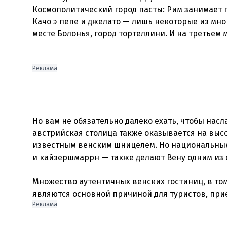
Космополитический город пасты: Рим занимает п
Качо э пепе и джелато — лишь некоторые из мно
месте Болонья, город тортеллини. И на третьем
Реклама
Но вам не обязательно далеко ехать, чтобы нас
австрийская столица также оказывается на выс
известным венским шницелем. Но национальны
и кайзершмаррн — также делают Вену одним из 
Множество аутентичных венских гостиниц, в том 
Реклама