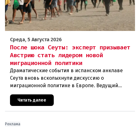
Среда, 5 Августа 2026
После шока Сеуты: эксперт призывает
Австрию стать лидером новой
миграционной политики
Драматические события в испанском анклаве
Сеута вновь всколыхнули дискуссию о
миграционной политике в Европе. Ведущий
эксперт по миграции Джеральд Кнаус, один из
архитекторов соглашения ЕС-Турция 2016
Читать далее
Реклама