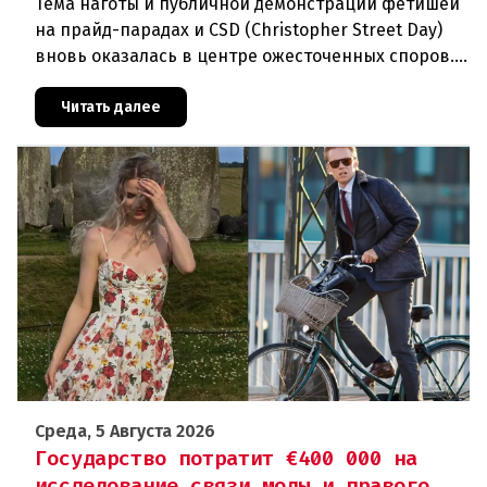
Тема наготы и публичной демонстрации фетишей
на прайд-парадах и CSD (Christopher Street Day)
вновь оказалась в центре ожесточенных споров.
То, что для многих представителей ЛГБТК+
является выражением
Читать далее
Среда, 5 Августа 2026
Государство потратит €400 000 на
исследование связи моды и правого